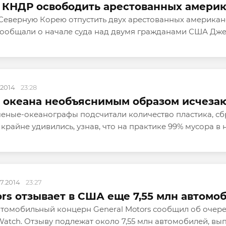
 КНДР освободить арестованных амери
еверную Корею отпустить двух арестованных американс
ообщали о начале суда над двумя гражданами США Дже
.2014
23:28
 океана необъяснимым образом исчеза
ченые-океанографы подсчитали количество пластика, с
крайне удивились, узнав, что на практике 99% мусора в н
07.2014
23:27
ors отзывает в США еще 7,55 млн автомо
томобильный концерн General Motors сообщил об очере
atch. Отзыву подлежат около 7,55 млн автомобилей, выпу