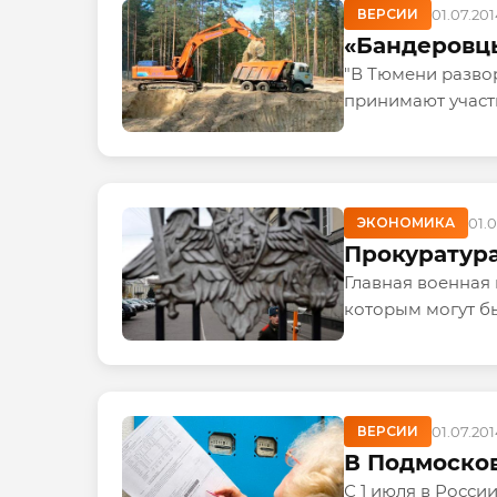
ВЕРСИИ
01.07.20
«Бандеровц
"В Тюмени разво
принимают участ
ЭКОНОМИКА
01.
Прокуратура
Главная военная
которым могут б
ВЕРСИИ
01.07.20
В Подмосков
С 1 июля в Росси