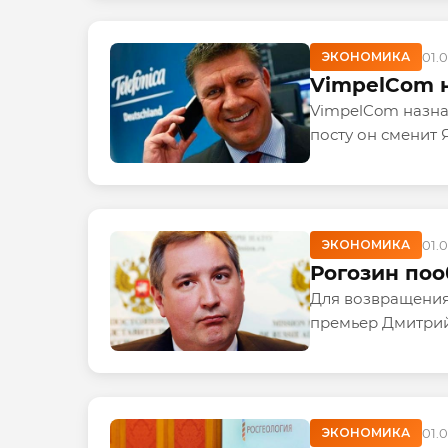
ЭКОНОМИКА
01.
VimpelCom н
VimpelCom назна
посту он сменит 
ЭКОНОМИКА
01.
Рогозин поо
Для возвращения 
премьер Дмитрий
ЭКОНОМИКА
01.