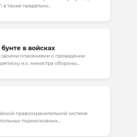
а также предельно...
бунте в войсках
я своими опасениями о проведении
реписку и.о. министра обороны...
сийской правоохранительной системе
дпольных подмосковных...