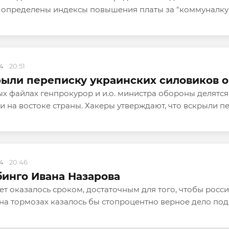
определены индексы повышения платы за "коммуналку", 
14
20:51
ыли переписку украинских силовиков о 
х файлах генпрокурор и и.о. министра обороны делятс
 на востоке страны. Хакеры утверждают, что вскрыли пе
14
20:46
инго Ивана Назарова
лет оказалось сроком, достаточным для того, чтобы рос
 на тормозах казалось бы стопроцентно верное дело по