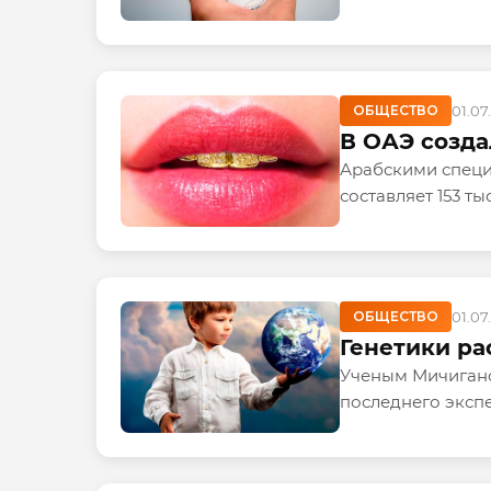
ОБЩЕСТВО
01.07
В ОАЭ созда
Арабскими специ
составляет 153 т
ОБЩЕСТВО
01.07
Генетики ра
Ученым Мичиганск
последнего эксп