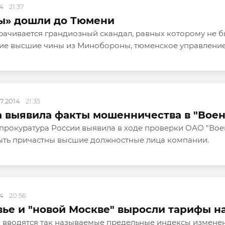
14
21:37
ы» дошли до Тюмени
рачивается грандиозный скандал, равных которому не б
ие высшие чины из Минобороны, тюменское управление Ф
07.2014
21:35
 выявила факты мошенничества в "Воен
 прокуратура России выявила в ходе проверки ОАО "Вое
ыть причастны высшие должностные лица компании.
14
20:56
ье и "новой Москве" выросли тарифы н
и вводятся так называемые предельные индексы изменен