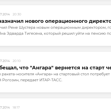
07.2014
20:30
азначил нового операционного директор
чил Рене Шустера новым операционным директором, го
Яна Эдварда Тигесена, который решил уйти на пенсию по
07.2014
20:10
бещал, что "Ангара" вернется на старт 
ракета-носителя «Ангара» на стартовый стол потребует
 Рогозин, передает ИТАР-ТАСС.
07.2014
18:17