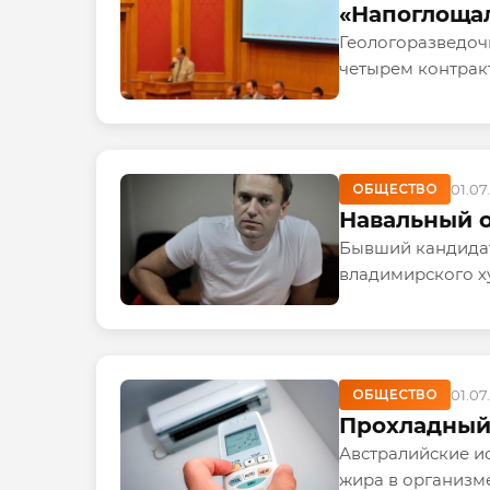
«Напоглощал
Геологоразведочн
четырем контракт
ОБЩЕСТВО
01.07
Навальный о
Бывший кандидат
владимирского х
ОБЩЕСТВО
01.07
Прохладный
Австралийские и
жира в организме