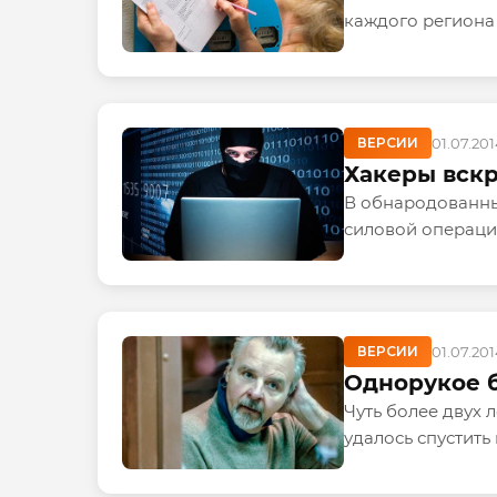
каждого региона 
ВЕРСИИ
01.07.20
Хакеры вскр
В обнародованны
силовой операции
ВЕРСИИ
01.07.20
Однорукое б
Чуть более двух 
удалось спустить