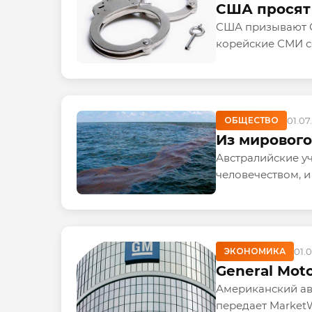
США просят
США призывают С
корейские СМИ с
ОБЩЕСТВО
01.07
Из мирового
Австралийские у
человечеством, и 
ЭКОНОМИКА
01.
General Mot
Американский ав
передает MarketW