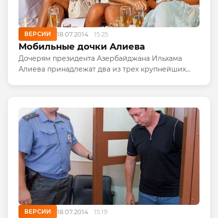
ВЕРСИИ
18.07.2014
15:25
Мобильные дочки Алиева
Дочерям президента Азербайджана Ильхама
Алиева принадлежат два из трех крупнейших
операторов мобильной связи в стране.Лейла и
Арзу Алиевы контролируют первую по величине
телекоммуникационную компанию...
ВЕРСИИ
18.07.2014
15:19