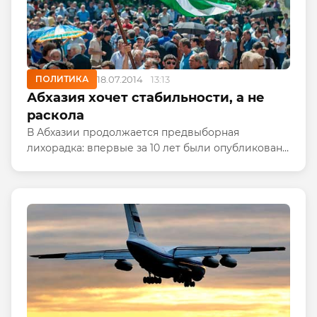
ПОЛИТИКА
18.07.2014
13:13
Абхазия хочет стабильности, а не
раскола
В Абхазии продолжается предвыборная
лихорадка: впервые за 10 лет были опубликованы
декларации о доходах кандидатов на пост
президента республики. ЦИК РА корректирует
базу данных избирателей, а...