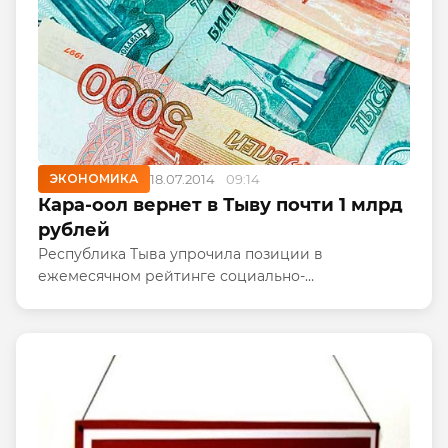
ЭКОНОМИКА
18.07.2014
09:14
Кара-оол вернет в Тыву почти 1 млрд
рублей
Республика Тыва упрочила позиции в
ежемесячном рейтинге социально-
политической устойчивости, составляемом
фондом «Петербургская политика». В июле
эксперты поместили республику в группу
регионов с...