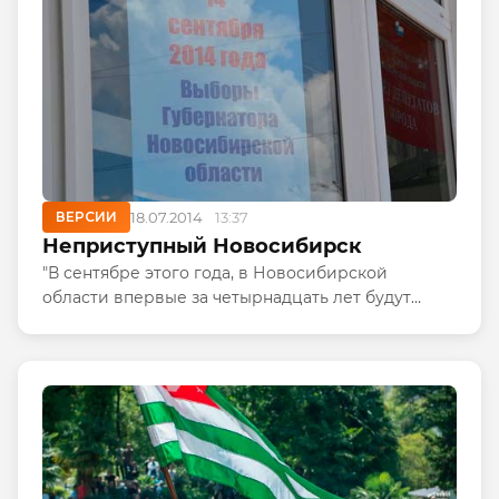
ВЕРСИИ
18.07.2014
13:37
Неприступный Новосибирск
"В сентябре этого года, в Новосибирской
области впервые за четырнадцать лет будут
выбирать губернатора. Событие отнюдь не
рядовое и потому заведомо привлекательное
для людей, привыкших греться вокруг...