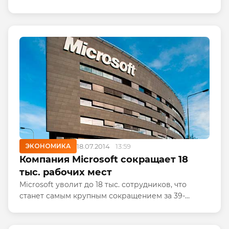
авиалиний сбили поддерживаемые Россией
сепаратисты или сама Россия, и призывает
Вашингтон немедленно предоставить...
ЭКОНОМИКА
18.07.2014
13:59
Компания Microsoft сокращает 18
тыс. рабочих мест
Microsoft уволит до 18 тыс. сотрудников, что
станет самым крупным сокращением за 39-
летнюю историю компании. Сокращения в
наибольшей степени коснутся персонала,