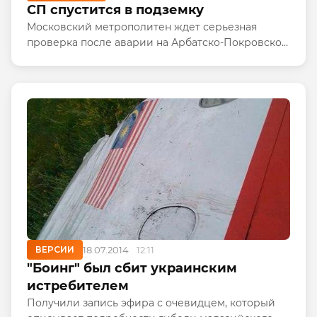
СП спустится в подземку
Московский метрополитен ждет серьезная
проверка после аварии на Арбатско-Покровской
линии. Депутат Госдумы Роман Худяков попросил
Счетную палату и Ространснадзор
проинспектировать работу столичной...
ВЕРСИИ
18.07.2014
12:11
"Боинг" был сбит украинским
истребителем
Получили запись эфира с очевидцем, который