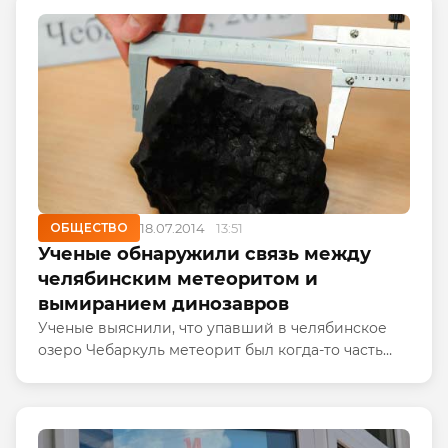
занятого производством мобильных...
ОБЩЕСТВО
18.07.2014
13:51
Ученые обнаружили связь между
челябинским метеоритом и
вымиранием динозавров
Ученые выяснили, что упавший в челябинское
озеро Чебаркуль метеорит был когда-то часть
гигантского астероида. Об этом рассказали
представители Планетарного научного
института.