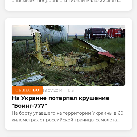
описывает подробности гибели малазийского
"Боинга". http://cassad.net/category/war/211-
podrobnosti-gibeli-malaziyskogo-boinga.html -
запись по ссылке.
ОБЩЕСТВО
18.07.2014
11:13
На Украине потерпел крушение
"Боинг-777"
На борту упавшего на территории Украины в 60
километрах от российской границы самолета
Malaysia Airlines "Боинг-777" находились 298
человек, среди которых было трое детей и 15