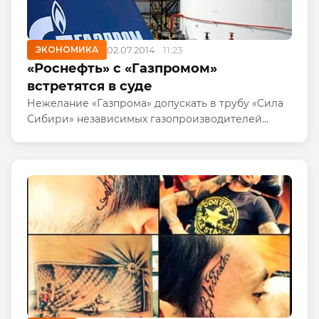
ЭКОНОМИКА
02.07.2014
11:23
«Роснефть» с «Газпромом»
встретятся в суде
Нежелание «Газпрома» допускать в трубу «Сила
Сибири» независимых газопроизводителей
является нарушением российских законов. Об
этом заявила «Роснефть», которая ранее
предлагала строить газопровод...