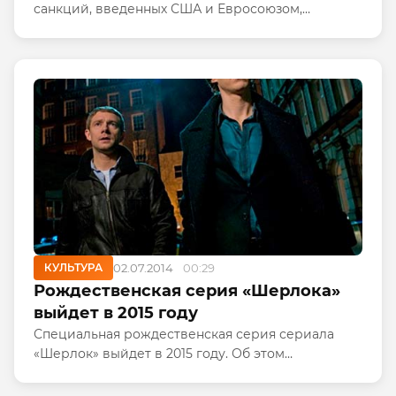
санкций, введенных США и Евросоюзом,
сообщается в отчете Международного валютного
фонда. По прогнозам аналитиков, ВВП страны в
2014 году вырастет всего на...
КУЛЬТУРА
02.07.2014
00:29
Рождественская серия «Шерлока»
выйдет в 2015 году
Специальная рождественская серия сериала
«Шерлок» выйдет в 2015 году. Об этом
британской газете The Daily Telegraph сообщил
один из главных актеров сериала.