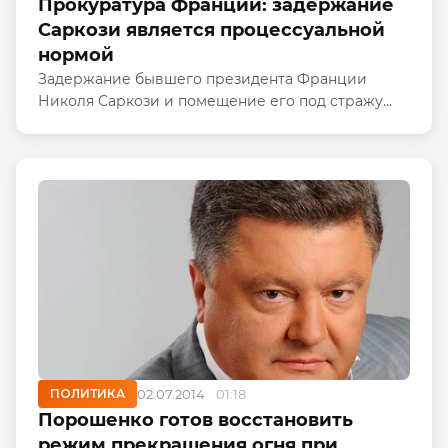
Прокуратура Франции: задержание
Саркози является процессуальной
нормой
Задержание бывшего президента Франции
Николя Саркози и помещение его под стражу
является процессуальной нормой, заявил в
эфире телеканала iTele представитель
французской прокуратуры Пьер Бильже.
ПОЛИТИКА
02.07.2014
01:18
Порошенко готов восстановить
режим прекращения огня при