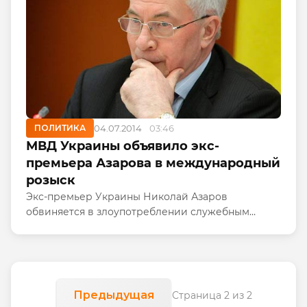
ПОЛИТИКА
04.07.2014
03:46
МВД Украины объявило экс-
премьера Азарова в международный
розыск
Экс-премьер Украины Николай Азаров
обвиняется в злоупотреблении служебным
положением и объявлен в международный
розыск, сообщает в четверг агентство УНИАН со
ссылкой на информированный источник в МВД.
Предыдущая
Страница 2 из 2