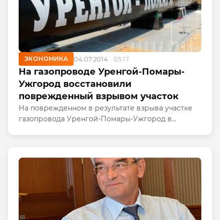
ЭКОНОМИКА
04.07.2014
05:17
На газопроводе Уренгой-Помары-
Ужгород восстановили
поврежденный взрывом участок
На поврежденном в результате взрыва участке
газопровода Уренгой-Помары-Ужгород в
Полтавской области завершены
восстановительные работы, но он еще не введен
в эксплуатацию.