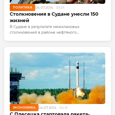
ПОЛИТИКА
04.07.2014
05:01
Столкновения в Судане унесли 150
жизней
В Судане в результате межклановых
столкновений в районе нефтяного
месторождения погибли 150 человек. Как
сообщила в четверг организация "Суданский
медиа-центр", еще около 100 жителей страны
получили...
ЭКОНОМИКА
04.07.2014
04:51
С Плесецка стартовала ракета-