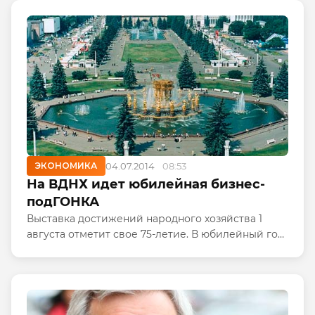
непосредственно у...
ЭКОНОМИКА
04.07.2014
08:53
На ВДНХ идет юбилейная бизнес-
подГОНКА
Выставка достижений народного хозяйства 1
августа отметит свое 75-летие. В юбилейный год
ВВЦ вернули историческое название - ВДНХ и
передали ее в собственность Москвы. Городские
власти готовы...