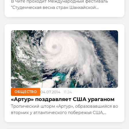
В Чите проходит Международный фестиваль
"Студенческая весна стран Шанхайской
организации сотрудничества". Его участники -
более 3,5 тысяч человек из 14 государств-
участников и партнеров Шанхайской...
ОБЩЕСТВО
04.07.2014
11:24
«Артур» поздравляет США ураганом
Тропический шторм «Артур», образовавшийся во
вторник у атлантического побережья США,
усилился в четверг до уровня урагана первой
категории и угрожает достичь второй категории