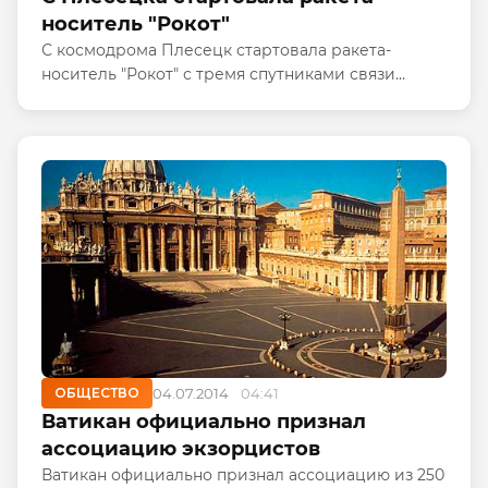
носитель "Рокот"
С космодрома Плесецк стартовала ракета-
носитель "Рокот" с тремя спутниками связи
"Гонец-М". Об этом "Интерфаксу" сообщил
официальный представитель войск воздушно-
космической обороны (ВВКО) полковник...
ОБЩЕСТВО
04.07.2014
04:41
Ватикан официально признал
ассоциацию экзорцистов
Ватикан официально признал ассоциацию из 250