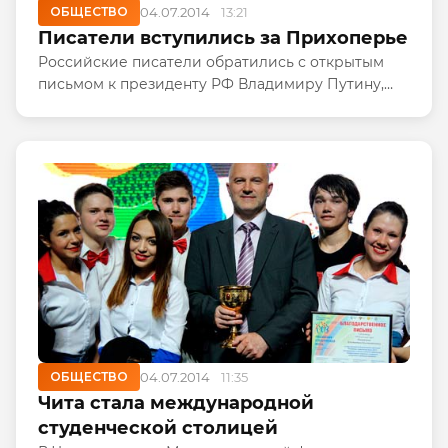
ОБЩЕСТВО
04.07.2014
13:21
Писатели вступились за Прихоперье
Российские писатели обратились с открытым
письмом к президенту РФ Владимиру Путину,
попросив его взять под личный контроль
ситуацию в Прихоперье, где местные жители и
экологи уже третий год борются...
ОБЩЕСТВО
04.07.2014
11:35
Чита стала международной
студенческой столицей