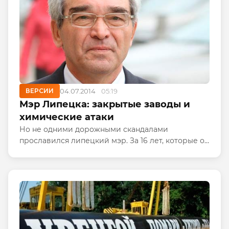
ВЕРСИИ
04.07.2014
05:19
Мэр Липецка: закрытые заводы и
химические атаки
Но не одними дорожными скандалами
прославился липецкий мэр. За 16 лет, которые он
возглавляет город, Липецк много чего пережил.
К примеру, вот уже который год липчанам не
дает спокойно жить...