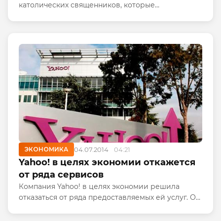
католических священников, которые
утверждают, что они спасают людей от демонов,
передает Би-би-си. Международная организация
объединяет экзорцистов из 30...
ЭКОНОМИКА
04.07.2014
04:21
Yahoo! в целях экономии откажется
от ряда сервисов
Компания Yahoo! в целях экономии решила
отказаться от ряда предоставляемых ей услуг. Об
этом сообщил вице-президент подразделения
компании Cloud Platform, Джей Росситер.