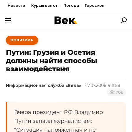
Новости
Курсы валют
Погода
Гороскоп
ПОЛИТИКА
ПОЛИТИКА
ЭКОНОМИКА
Путин: Грузия и Осетия
ОБЩЕСТВО
должны найти способы
взаимодействия
СПОРТ
КУЛЬТУРА
Информационная служба «Века»
17.07.2006 в 11:58
НОВОСТИ
1706
Вчера президент РФ Владимир
Путин заявил журналистам:
"Ситуация напряженная и не