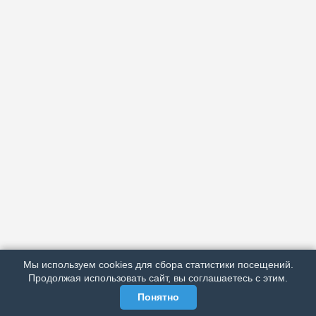
АРХИВ
ПОДРОБНО ОБ ИЗДАНИИ
РЕКЛАМА У НАС
Мы используем cookies для сбора статистики посещений.
МЫ В СОЦСЕТЯХ
Продолжая использовать сайт, вы соглашаетесь с этим.
Понятно