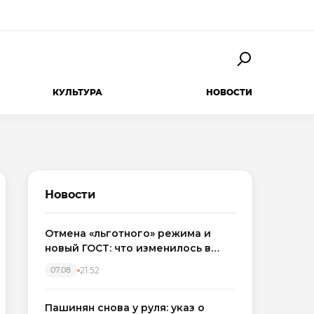
КУЛЬТУРА
НОВОСТИ
Новости
Отмена «льготного» режима и
новый ГОСТ: что изменилось в
приемке новостроек в 2026 году
21:52
07.08
Пашинян снова у руля: указ о