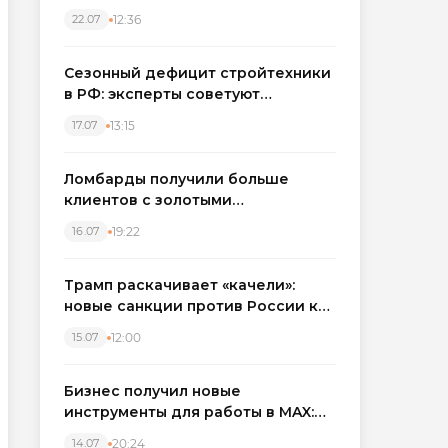
каркасные дома в Северо-
12:36
22.07
Западном регионе
Сезонный дефицит стройтехники
в РФ: эксперты советуют
бронировать экскаваторы и
13:15
17.07
краны
Ломбарды получили больше
клиентов с золотыми
украшениями: рынок займов
19:22
16.07
вырос на фоне подорожания
металла
Трамп раскачивает «качели»:
новые санкции против России как
элемент большой игры
12:00
15.07
Бизнес получил новые
инструменты для работы в MAX:
компании подключают CRM и
20:24
14.07