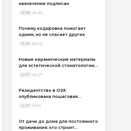
назначении подписан
14:30
02.08
Почему кодировка помогает
одним, но не спасает других
20:03
01.08
Новые керамические материалы
для эстетической стоматологии
становятся точнее
20:27
24.07
Резидентство в ОЭЗ:
опубликована пошаговая
инструкция и полный перечень
19:51
24.07
налоговых льгот для инвесторов
От дачи до дома для постоянного
проживания: кто строит