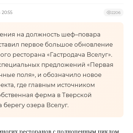
 20:55
2206
чения на должность шеф–повара
тавил первое большое обновление
го ресторана «Гастродача Вселуг».
специальных предложений «Первая
чные поля», и обозначило новое
екта, где главным источником
обственная ферма в Тверской
 берегу озера Вселуг.
емногих ресторанов с полноценным циклом