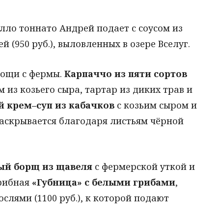
лло тоннато Андрей подает с соусом из
 (950 руб.), выловленных в озере Вселуг.
вощи с фермы.
Карпаччо из пяти сортов
м из козьего сыра, тартар из диких трав и
 крем–суп из кабачков
с козьим сыром и
раскрывается благодаря листьям чёрной
.
ый борщ из щавеля
с фермерской уткой и
грибная
«Губница» с белыми грибами
,
лями (1100 руб.), к которой подают