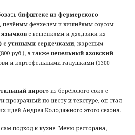
бовать
бифштекс из фермерского
 печёным фенхелем и вишнёвым соусом
 язычков
с вешенками и дзадзики из
и) с утиными сердечками
, жареным
00 руб.), а также
пепельный азовский
ови и картофельными галушками (1300
стальный пирог»
из берёзового сока с
ти прозрачный по цвету и текстуре, он стал
их идей Андрея Колодяжного этого сезона.
сам подход к кухне. Меню ресторана,