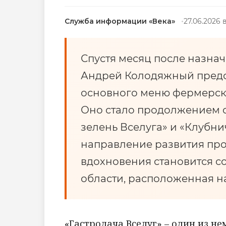
Служба информации «Века»
27.06.2026 в
Спустя месяц после назна
Андрей Колодяжный предс
основного меню фермерско
Оно стало продолжением 
зелень Вселуга» и «Клубни
направление развития про
вдохновения становится с
области, расположенная на
«Гастродача Вселуг» – один из н