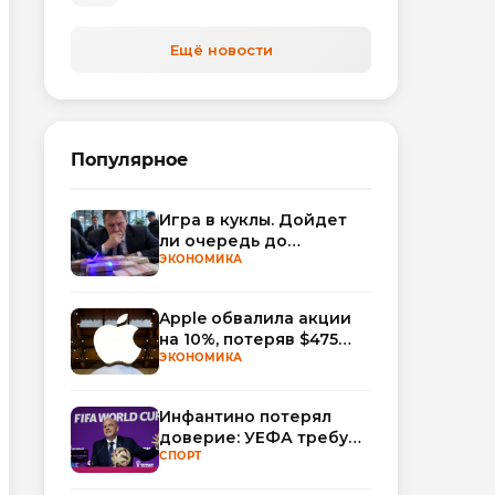
автоматизируют обработку
обращений
Ещё новости
Популярное
Игра в куклы. Дойдет
ли очередь до
Миллера?
ЭКОНОМИКА
Apple обвалила акции
на 10%, потеряв $475
млрд капитализации
ЭКОНОМИКА
Инфантино потерял
доверие: УЕФА требует
смены руководства
СПОРТ
ФИФА