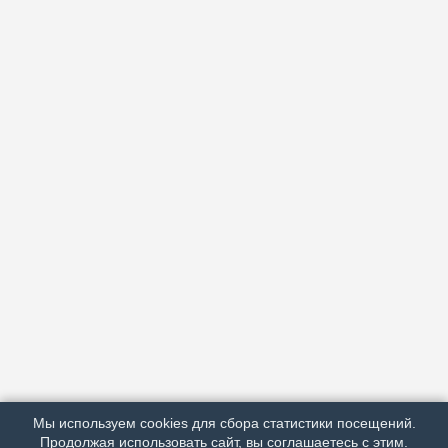
АРХИВ
ПОДРОБНО ОБ ИЗДАНИИ
РЕКЛАМА У НАС
Мы используем cookies для сбора статистики посещений.
МЫ В СОЦСЕТЯХ
Продолжая использовать сайт, вы соглашаетесь с этим.