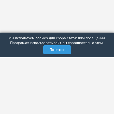
АРХИВ
ПОДРОБНО ОБ ИЗДАНИИ
РЕКЛАМА У НАС
Мы используем cookies для сбора статистики посещений.
МЫ В СОЦСЕТЯХ
Продолжая использовать сайт, вы соглашаетесь с этим.
Понятно
ЭЛЕКТРОННАЯ ГАЗЕТА «ВЕК»
Актуальная информация обо всех значимых событиях
политической, экономической, общественной и
спортивной жизни России и зарубежья.
МЫ В СОЦСЕТЯХ