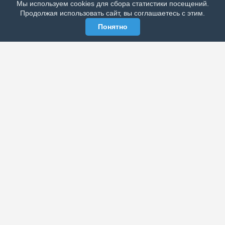
Мы используем cookies для сбора статистики посещений.
МЫ В СОЦСЕТЯХ
Продолжая использовать сайт, вы соглашаетесь с этим.
Понятно
ЭЛЕКТРОННАЯ ГАЗЕТА «ВЕК»
Актуальная информация обо всех значимых событиях
политической, экономической, общественной и
спортивной жизни России и зарубежья.
МЫ В СОЦСЕТЯХ
РАЗДЕЛЫ
Архив публикаций