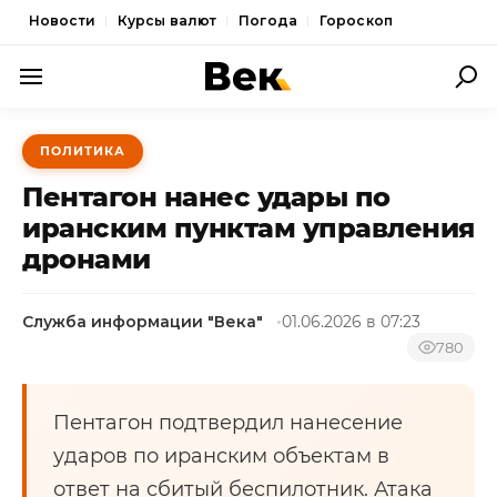
Новости
Курсы валют
Погода
Гороскоп
ПОЛИТИКА
ПОЛИТИКА
ЭКОНОМИКА
Пентагон нанес удары по
ОБЩЕСТВО
иранским пунктам управления
дронами
СПОРТ
КУЛЬТУРА
Служба информации "Века"
01.06.2026 в 07:23
НОВОСТИ
780
Пентагон подтвердил нанесение
ударов по иранским объектам в
ответ на сбитый беспилотник. Атака