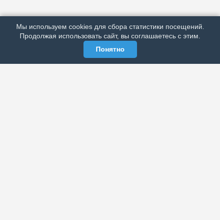
РЕКЛАМА У НАС
Мы используем cookies для сбора статистики посещений.
МЫ В СОЦСЕТЯХ
Продолжая использовать сайт, вы соглашаетесь с этим.
Понятно
ЭЛЕКТРОННАЯ ГАЗЕТА «ВЕК»
Актуальная информация обо всех значимых событиях
политической, экономической, общественной и
спортивной жизни России и зарубежья.
МЫ В СОЦСЕТЯХ