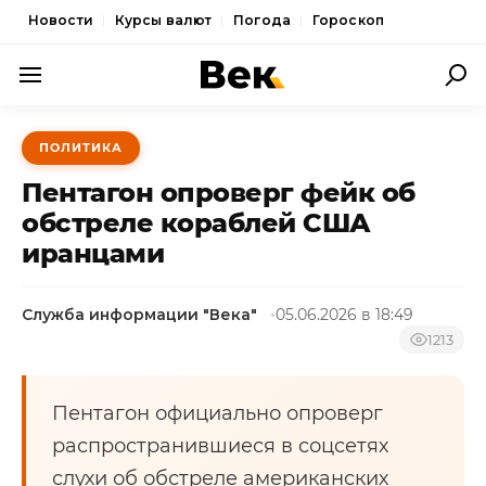
Новости
Курсы валют
Погода
Гороскоп
ПОЛИТИКА
ПОЛИТИКА
ЭКОНОМИКА
Пентагон опроверг фейк об
ОБЩЕСТВО
обстреле кораблей США
иранцами
СПОРТ
КУЛЬТУРА
Служба информации "Века"
05.06.2026 в 18:49
НОВОСТИ
1213
Пентагон официально опроверг
распространившиеся в соцсетях
слухи об обстреле американских