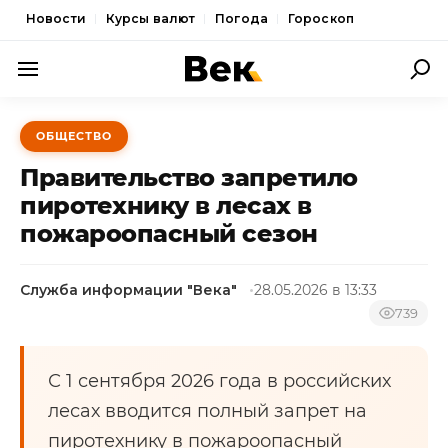
Новости
Курсы валют
Погода
Гороскоп
ПОЛИТИКА
ОБЩЕСТВО
ЭКОНОМИКА
Правительство запретило
ОБЩЕСТВО
пиротехнику в лесах в
пожароопасный сезон
СПОРТ
КУЛЬТУРА
Служба информации "Века"
28.05.2026 в 13:33
НОВОСТИ
739
С 1 сентября 2026 года в российских
лесах вводится полный запрет на
пиротехнику в пожароопасный