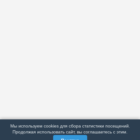
АРХИВ
ПОДРОБНО ОБ ИЗДАНИИ
РЕКЛАМА У НАС
Мы используем cookies для сбора статистики посещений.
МЫ В СОЦСЕТЯХ
Продолжая использовать сайт, вы соглашаетесь с этим.