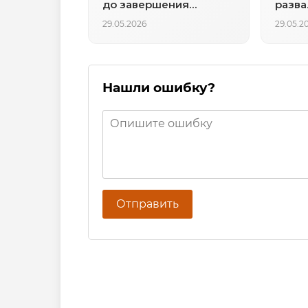
до завершения
разва
конфликта
испы
29.05.2026
29.05.2
Нашли ошибку?
Отправить