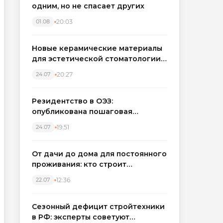
одним, но не спасает других
20:03
01.08
Новые керамические материалы
для эстетической стоматологии
становятся точнее
20:27
24.07
Резидентство в ОЭЗ:
опубликована пошаговая
инструкция и полный перечень
19:51
24.07
налоговых льгот для инвесторов
От дачи до дома для постоянного
проживания: кто строит
каркасные дома в Северо-
12:36
22.07
Западном регионе
Сезонный дефицит стройтехники
в РФ: эксперты советуют