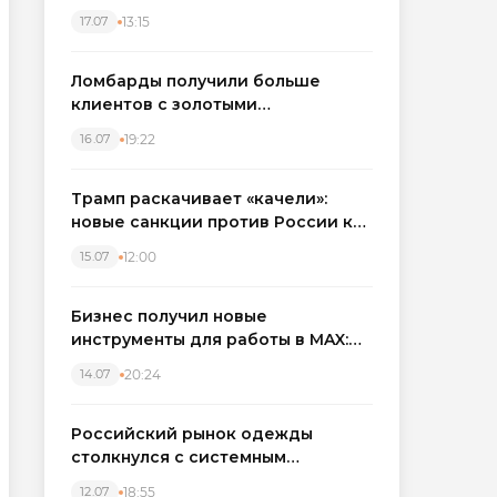
бронировать экскаваторы и
13:15
17.07
краны
Ломбарды получили больше
клиентов с золотыми
украшениями: рынок займов
19:22
16.07
вырос на фоне подорожания
металла
Трамп раскачивает «качели»:
новые санкции против России как
элемент большой игры
12:00
15.07
Бизнес получил новые
инструменты для работы в MAX:
компании подключают CRM и
20:24
14.07
автоматизируют обработку
обращений
Российский рынок одежды
столкнулся с системным
кризисом
18:55
12.07