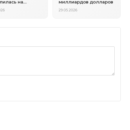
лилась на
миллиардов долларов
таниях
026
29.05.2026