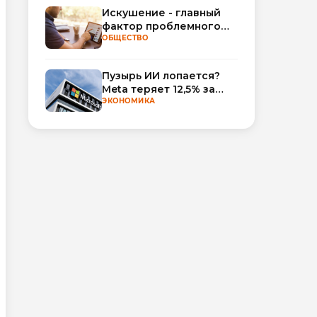
Искушение - главный
фактор проблемного
использования
ОБЩЕСТВО
интернета
Пузырь ИИ лопается?
Meta теряет 12,5% за
неделю, а Microsoft и
ЭКОНОМИКА
Nvidia взлетают