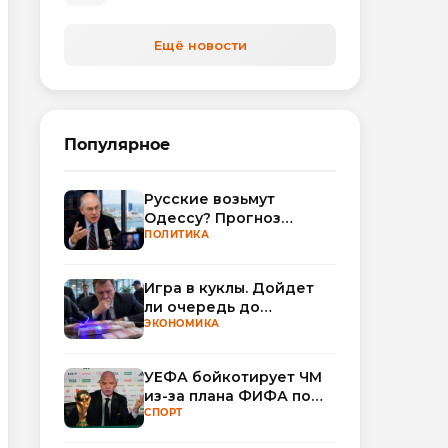
Ещё новости
Популярное
Русские возьмут
Одессу? Прогноз
Миршаймера
ПОЛИТИКА
Игра в куклы. Дойдет
ли очередь до
Миллера?
ЭКОНОМИКА
УЕФА бойкотирует ЧМ
из-за плана ФИФА по
привлечению частных
СПОРТ
инвесторов