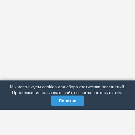
АРХИВ
ПОДРОБНО ОБ ИЗДАНИИ
РЕКЛАМА У НАС
Мы используем cookies для сбора статистики посещений.
МЫ В СОЦСЕТЯХ
Продолжая использовать сайт, вы соглашаетесь с этим.
Понятно