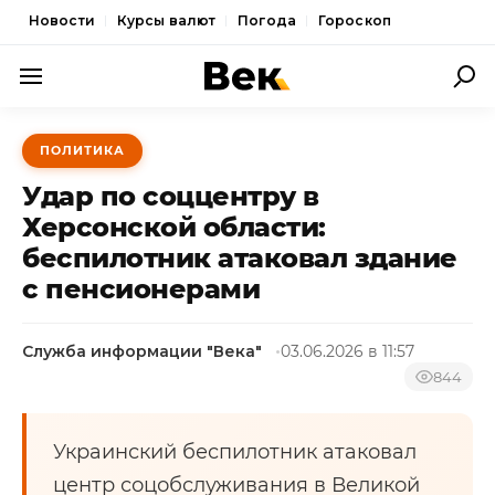
Новости
Курсы валют
Погода
Гороскоп
ПОЛИТИКА
ПОЛИТИКА
ЭКОНОМИКА
Удар по соццентру в
ОБЩЕСТВО
Херсонской области:
беспилотник атаковал здание
СПОРТ
с пенсионерами
КУЛЬТУРА
НОВОСТИ
Служба информации "Века"
03.06.2026 в 11:57
844
Украинский беспилотник атаковал
центр соцобслуживания в Великой