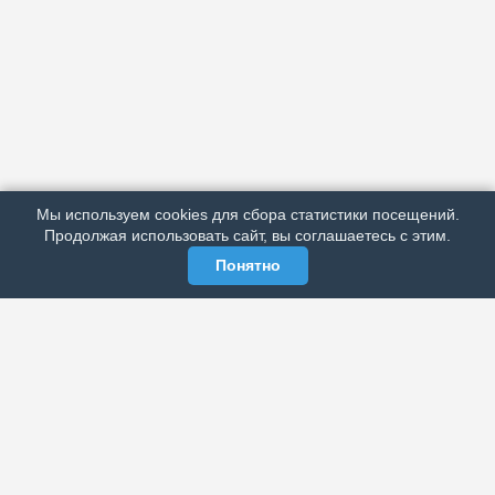
АРХИВ
ПОДРОБНО ОБ ИЗДАНИИ
РЕКЛАМА У НАС
Мы используем cookies для сбора статистики посещений.
МЫ В СОЦСЕТЯХ
Продолжая использовать сайт, вы соглашаетесь с этим.
Понятно
ЭЛЕКТРОННАЯ ГАЗЕТА «ВЕК»
Актуальная информация обо всех значимых событиях
политической, экономической, общественной и