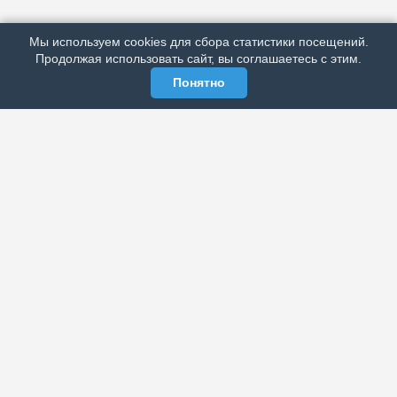
РЕКЛАМА У НАС
Мы используем cookies для сбора статистики посещений.
МЫ В СОЦСЕТЯХ
Продолжая использовать сайт, вы соглашаетесь с этим.
Понятно
ЭЛЕКТРОННАЯ ГАЗЕТА «ВЕК»
Актуальная информация обо всех значимых событиях
политической, экономической, общественной и
спортивной жизни России и зарубежья.
МЫ В СОЦСЕТЯХ
РАЗДЕЛЫ