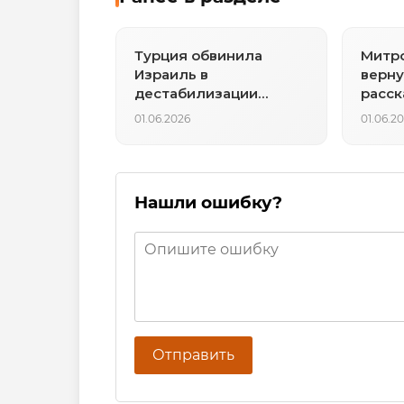
Турция обвинила
Митр
Израиль в
верну
дестабилизации
расск
Ливана
задер
01.06.2026
01.06.2
Нашли ошибку?
Отправить