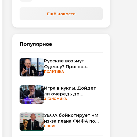
Ещё новости
Популярное
Русские возьмут
Одессу? Прогноз
Миршаймера
ПОЛИТИКА
Игра в куклы. Дойдет
ли очередь до
Миллера?
ЭКОНОМИКА
УЕФА бойкотирует ЧМ
из-за плана ФИФА по
привлечению частных
СПОРТ
инвесторов