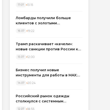
бронировать экскаваторы и
13:15
17.07
краны
Ломбарды получили больше
клиентов с золотыми
украшениями: рынок займов
19:22
16.07
вырос на фоне подорожания
металла
Трамп раскачивает «качели»:
новые санкции против России как
элемент большой игры
12:00
15.07
Бизнес получил новые
инструменты для работы в MAX:
компании подключают CRM и
20:24
14.07
автоматизируют обработку
обращений
Российский рынок одежды
столкнулся с системным
кризисом
18:55
12.07