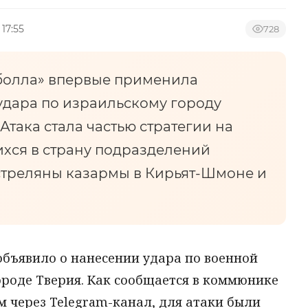
 17:55
728
болла» впервые применила
удара по израильскому городу
 Атака стала частью стратегии на
хся в страну подразделений
треляны казармы в Кирьят-Шмоне и
объявило о нанесении удара по военной
ороде Тверия. Как сообщается в коммюнике
 через Telegram-канал, для атаки были