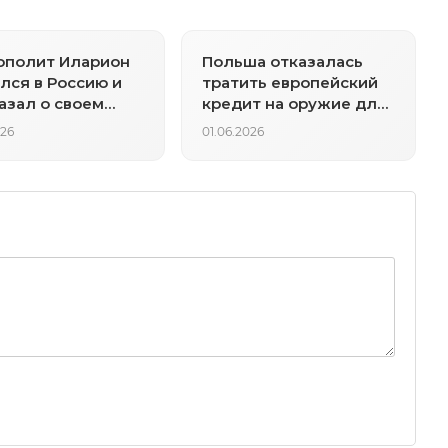
ополит Иларион
Польша отказалась
лся в Россию и
тратить европейский
азал о своем
кредит на оружие для
жании в Чехии
Украины
026
01.06.2026