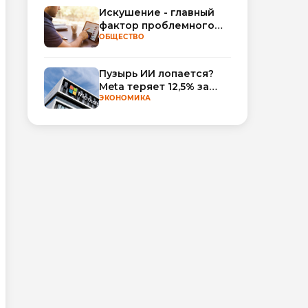
Искушение - главный
фактор проблемного
использования
ОБЩЕСТВО
интернета
Пузырь ИИ лопается?
Meta теряет 12,5% за
неделю, а Microsoft и
ЭКОНОМИКА
Nvidia взлетают