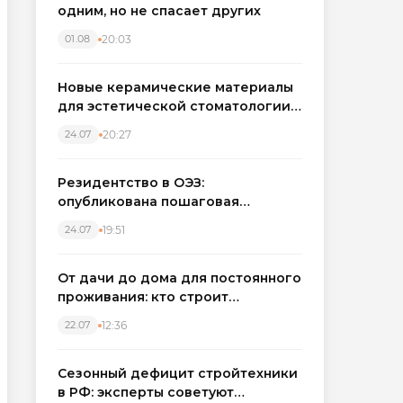
одним, но не спасает других
20:03
01.08
Новые керамические материалы
для эстетической стоматологии
становятся точнее
20:27
24.07
Резидентство в ОЭЗ:
опубликована пошаговая
инструкция и полный перечень
19:51
24.07
налоговых льгот для инвесторов
От дачи до дома для постоянного
проживания: кто строит
каркасные дома в Северо-
12:36
22.07
Западном регионе
Сезонный дефицит стройтехники
в РФ: эксперты советуют