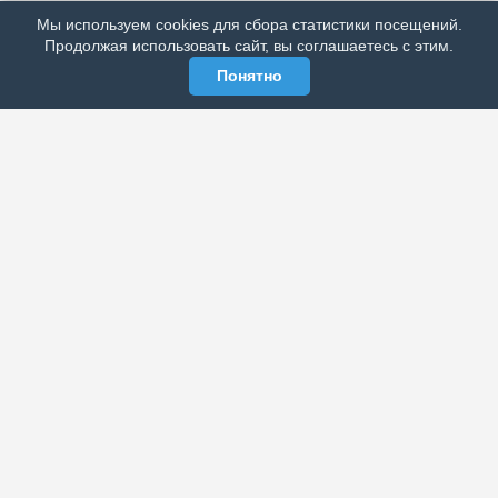
Мы используем cookies для сбора статистики посещений.
МЫ В СОЦСЕТЯХ
Продолжая использовать сайт, вы соглашаетесь с этим.
Понятно
ЭЛЕКТРОННАЯ ГАЗЕТА «ВЕК»
Актуальная информация обо всех значимых событиях
политической, экономической, общественной и
спортивной жизни России и зарубежья.
МЫ В СОЦСЕТЯХ
РАЗДЕЛЫ