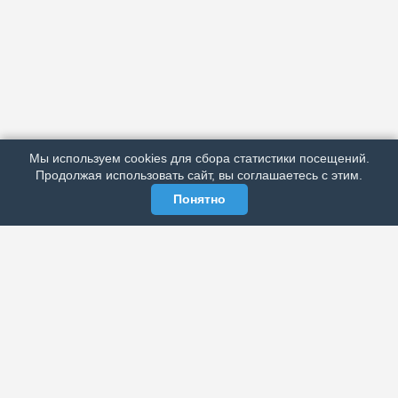
АРХИВ
ПОДРОБНО ОБ ИЗДАНИИ
РЕКЛАМА У НАС
Мы используем cookies для сбора статистики посещений.
МЫ В СОЦСЕТЯХ
Продолжая использовать сайт, вы соглашаетесь с этим.
Понятно
ЭЛЕКТРОННАЯ ГАЗЕТА «ВЕК»
Актуальная информация обо всех значимых событиях
политической, экономической, общественной и
спортивной жизни России и зарубежья.