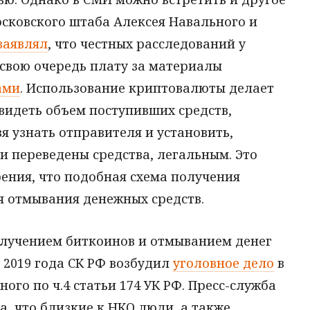
осковского штаба Алексея Навального и
заявлял
, что честных расследований у
В свою очередь плату за материалы
ами
. Использование криптовалюты делает
видеть объем поступивших средств,
я узнать отправителя и установить,
ли переведены средства, легальным. Это
ения, что подобная схема получения
я отмывания денежных средств.
олучением биткоинов и отмыванием денег
е 2019 года СК РФ возбудил
уголовное дело
в
го по ч.4 статьи 174 УК РФ. Пресс-служба
, что близкие к НКО люди, а также