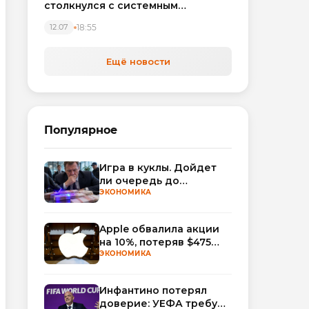
столкнулся с системным
кризисом
18:55
12.07
Ещё новости
Популярное
Игра в куклы. Дойдет
ли очередь до
Миллера?
ЭКОНОМИКА
Apple обвалила акции
на 10%, потеряв $475
млрд капитализации
ЭКОНОМИКА
Инфантино потерял
доверие: УЕФА требует