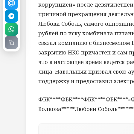
коррупцией» после девятилетней 
причиной прекращения деятельно
Любови Соболь, самого оппозици
рублей по иску комбината питан
связал компанию с бизнесменом 
закрытию НКО причастен и сам п
что в настоящее время ведется р
лица. Навальный призвал свою 
поддержку и предоставил электр
ФБК****ФБК****ФБК****ФБК****«
Волкова*****Любови Соболь******