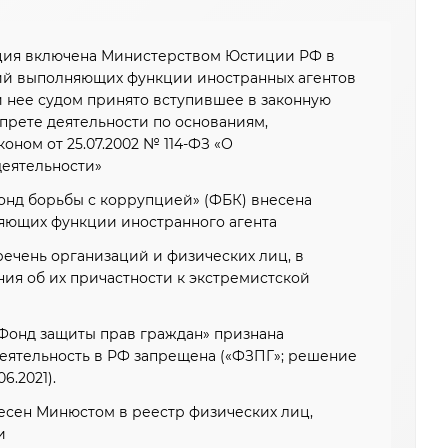
ция включена Министерством Юстиции РФ в
ий выполняющих функции иностранных агентов
и нее судом принято вступившее в законную
прете деятельности по основаниям,
ном от 25.07.2002 № 114-ФЗ «О
деятельности»
нд борьбы с коррупцией» (ФБК) внесена
яющих функции иностранного агента
ечень организаций и физических лиц, в
ия об их причастности к экстремистской
Фонд защиты прав граждан» признана
деятельность в РФ запрещена («ФЗПГ»; решение
6.2021).
сен Минюстом в реестр физических лиц,
и