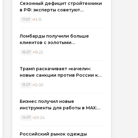
Сезонный дефицит стройтехники
в РФ: эксперты советуют
бронировать экскаваторы и
13:15
17.07
краны
Ломбарды получили больше
клиентов с золотыми
украшениями: рынок займов
19:22
16.07
вырос на фоне подорожания
металла
Трамп раскачивает «качели»:
новые санкции против России как
элемент большой игры
12:00
15.07
Бизнес получил новые
инструменты для работы в MAX:
компании подключают CRM и
20:24
14.07
автоматизируют обработку
обращений
Российский рынок одежды