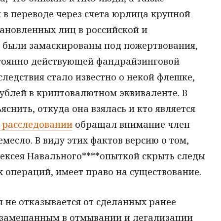
 в переводе через счета юрлица крупной
ановленных лиц в российской и
 были замаскированы под пожертвования,
стоянно действующей фандрайзинговой
 следствия стало известно о некой флешке,
ублей в криптовалютном эквиваленте. В
яснить, откуда она взялась и кто является
 расследовании
обращал внимание член
месло. В виду этих фактов версию о том,
ксея Навального****опыткой скрыть следы
 операций, имеет право на существование.
я не отказывается от сделанных ранее
 замешанным в отмывании и легализации