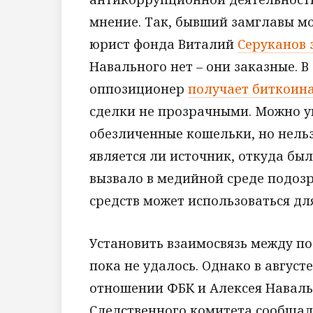
мнение. Так, бывший замглавы м
юрист фонда Виталий
Серуканов 
Навального нет – они заказные. 
оппозиционер
получает биткоин
сделки не прозрачными. Можно у
обезличенные кошельки, но нельз
является ли источник, откуда бы
вызвало в медийной среде подозр
средств может использоваться дл
Установить взаимосвязь между п
пока не удалось. Однако в август
отношении ФБК и Алексея Навально
Следственного комитета сообщала