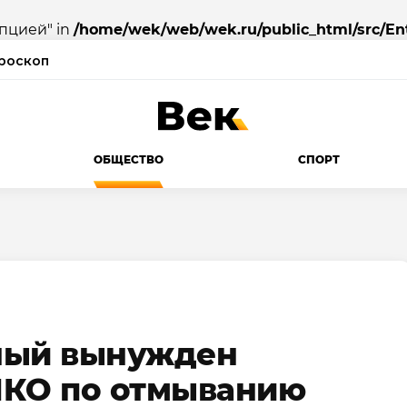
упцией" in
/home/wek/web/wek.ru/public_html/src/Ent
роскоп
ОБЩЕСТВО
СПОРТ
ный вынужден
НКО по отмыванию