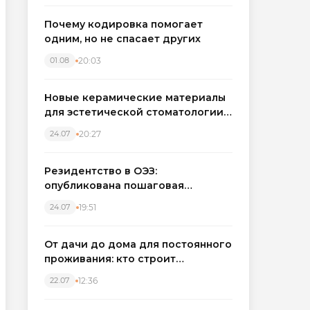
Почему кодировка помогает
одним, но не спасает других
20:03
01.08
Новые керамические материалы
для эстетической стоматологии
становятся точнее
20:27
24.07
Резидентство в ОЭЗ:
опубликована пошаговая
инструкция и полный перечень
19:51
24.07
налоговых льгот для инвесторов
От дачи до дома для постоянного
проживания: кто строит
каркасные дома в Северо-
12:36
22.07
Западном регионе