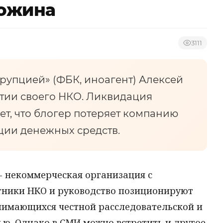
гожина
3111
рупцией» (ФБК, иноагент) Алексей
тии своего НКО. Ликвидация
ет, что блогер потеряет компанию
ции денежных средств.
- некоммерческая организация с
тники НКО и руководство позиционируют
нимающихся честной расследовательской и
ю. Однако в СМИ можно встретить и другое