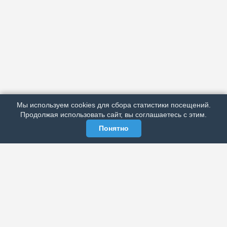
АРХИВ
ПОДРОБНО ОБ ИЗДАНИИ
РЕКЛАМА У НАС
Мы используем cookies для сбора статистики посещений.
МЫ В СОЦСЕТЯХ
Продолжая использовать сайт, вы соглашаетесь с этим.
Понятно
ЭЛЕКТРОННАЯ ГАЗЕТА «ВЕК»
Актуальная информация обо всех значимых событиях