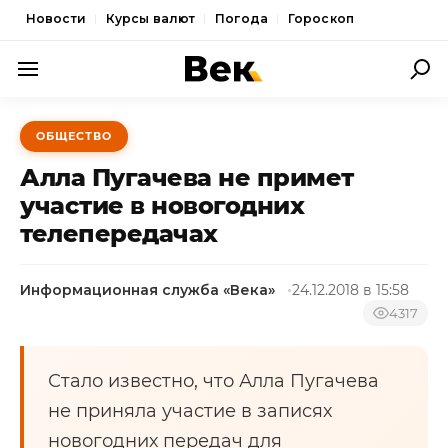
Новости
Курсы валют
Погода
Гороскоп
ПОЛИТИКА
ОБЩЕСТВО
ЭКОНОМИКА
Алла Пугачева не примет
ОБЩЕСТВО
участие в новогодних
телепередачах
СПОРТ
КУЛЬТУРА
Информационная служба «Века»
24.12.2018 в 15:58
НОВОСТИ
4317
Стало известно, что Алла Пугачева
не приняла участие в записях
новогодних передач для