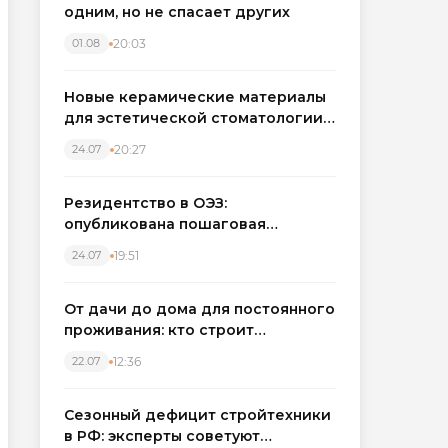
одним, но не спасает других
20:03
01.08
Новые керамические материалы
для эстетической стоматологии
становятся точнее
20:27
24.07
Резидентство в ОЭЗ:
опубликована пошаговая
инструкция и полный перечень
19:51
24.07
налоговых льгот для инвесторов
От дачи до дома для постоянного
проживания: кто строит
каркасные дома в Северо-
12:36
22.07
Западном регионе
Сезонный дефицит стройтехники
в РФ: эксперты советуют