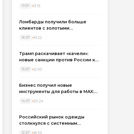
бронировать экскаваторы и
13:15
17.07
краны
Ломбарды получили больше
клиентов с золотыми
украшениями: рынок займов
19:22
16.07
вырос на фоне подорожания
металла
Трамп раскачивает «качели»:
новые санкции против России как
элемент большой игры
12:00
15.07
Бизнес получил новые
инструменты для работы в MAX:
компании подключают CRM и
20:24
14.07
автоматизируют обработку
обращений
Российский рынок одежды
столкнулся с системным
кризисом
18:55
12.07