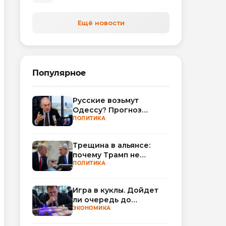
Ещё новости
Популярное
Русские возьмут
Одессу? Прогноз
Миршаймера
ПОЛИТИКА
Трещина в альянсе:
почему Трамп не
поверил Нетаньяху по
ПОЛИТИКА
Ирану
Игра в куклы. Дойдет
ли очередь до
Миллера?
ЭКОНОМИКА