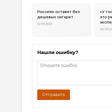
Россиян оставят без
«У го
дешевых сигарет
это р
экспе
10.09.2019
прова
09.09.2
пенси
Нашли ошибку?
Отправить