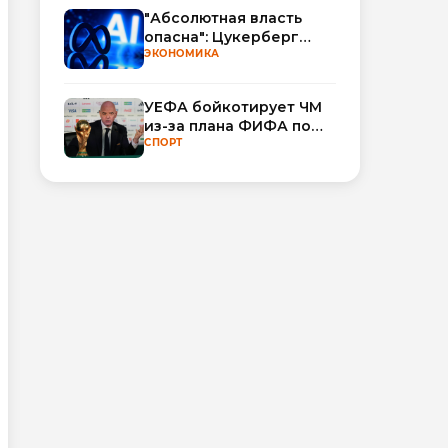
"Абсолютная власть
опасна": Цукерберг
резко критикует OpenAI
ЭКОНОМИКА
и Anthropic в споре об
ИИ
УЕФА бойкотирует ЧМ
из-за плана ФИФА по
привлечению частных
СПОРТ
инвесторов