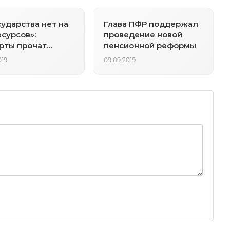
сударства нет на
Глава ПФР поддержал
есурсов»:
проведение новой
рты прочат
пенсионной реформы
л новой
019
09.09.2019
онной системе