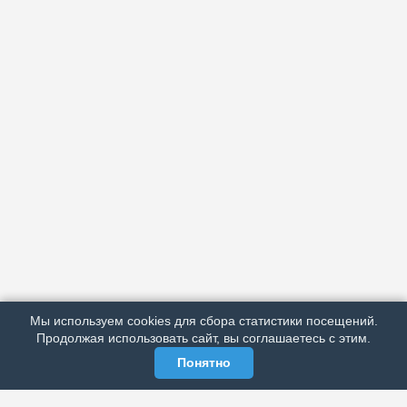
АРХИВ
ПОДРОБНО ОБ ИЗДАНИИ
РЕКЛАМА У НАС
Мы используем cookies для сбора статистики посещений.
МЫ В СОЦСЕТЯХ
Продолжая использовать сайт, вы соглашаетесь с этим.
Понятно