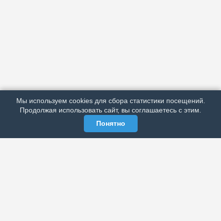
АРХИВ
ПОДРОБНО ОБ ИЗДАНИИ
РЕКЛАМА У НАС
Мы используем cookies для сбора статистики посещений.
МЫ В СОЦСЕТЯХ
Продолжая использовать сайт, вы соглашаетесь с этим.
Понятно
ЭЛЕКТРОННАЯ ГАЗЕТА «ВЕК»
Актуальная информация обо всех значимых событиях