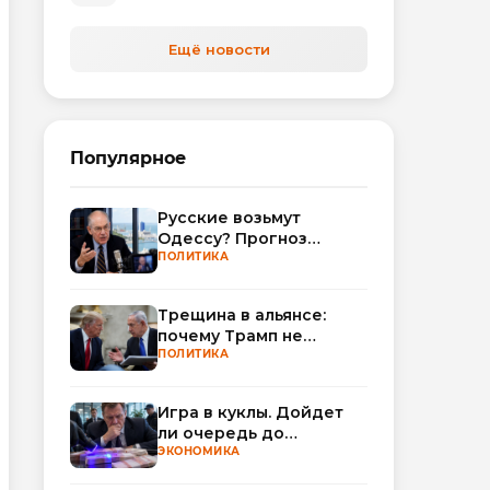
Ещё новости
Популярное
Русские возьмут
Одессу? Прогноз
Миршаймера
ПОЛИТИКА
Трещина в альянсе:
почему Трамп не
поверил Нетаньяху по
ПОЛИТИКА
Ирану
Игра в куклы. Дойдет
ли очередь до
Миллера?
ЭКОНОМИКА