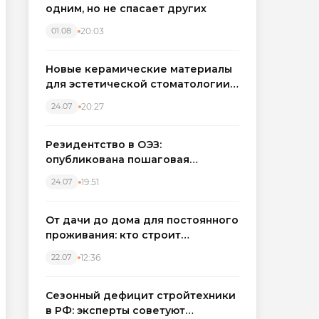
одним, но не спасает других
20:03
01.08
Новые керамические материалы
для эстетической стоматологии
становятся точнее
20:27
24.07
Резидентство в ОЭЗ:
опубликована пошаговая
инструкция и полный перечень
19:51
24.07
налоговых льгот для инвесторов
От дачи до дома для постоянного
проживания: кто строит
каркасные дома в Северо-
12:36
22.07
Западном регионе
Сезонный дефицит стройтехники
в РФ: эксперты советуют