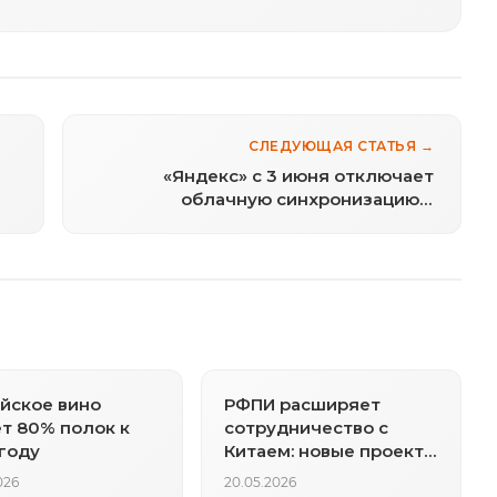
СЛЕДУЮЩАЯ СТАТЬЯ →
«Яндекс» с 3 июня отключает
облачную синхронизацию в
бесплатной версии «Диска» для ПК
йское вино
РФПИ расширяет
т 80% полок к
сотрудничество с
году
Китаем: новые проекты
и космос
026
20.05.2026