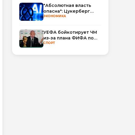
"Абсолютная власть
опасна": Цукерберг
резко критикует OpenAI
ЭКОНОМИКА
и Anthropic в споре об
ИИ
УЕФА бойкотирует ЧМ
из-за плана ФИФА по
привлечению частных
СПОРТ
инвесторов