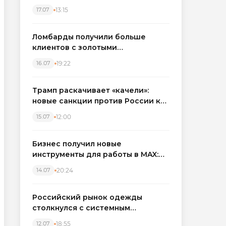
бронировать экскаваторы и
13:15
17.07
краны
Ломбарды получили больше
клиентов с золотыми
украшениями: рынок займов
19:22
16.07
вырос на фоне подорожания
металла
Трамп раскачивает «качели»:
новые санкции против России как
элемент большой игры
12:00
15.07
Бизнес получил новые
инструменты для работы в MAX:
компании подключают CRM и
20:24
14.07
автоматизируют обработку
обращений
Российский рынок одежды
столкнулся с системным
кризисом
18:55
12.07