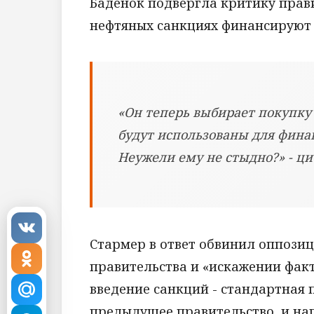
Баденок подвергла критику прави
нефтяных санкциях финансируют
«Он теперь выбирает покупку 
будут использованы для фина
Неужели ему не стыдно?» - цит
Стармер в ответ обвинил оппози
правительства и «искажении факт
введение санкций - стандартная 
предыдущее правительство, и на