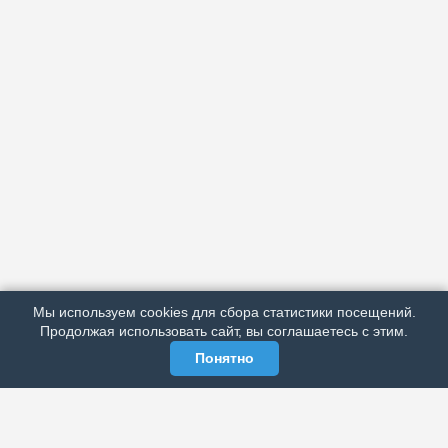
АРХИВ
ПОДРОБНО ОБ ИЗДАНИИ
РЕКЛАМА У НАС
Мы используем cookies для сбора статистики посещений.
МЫ В СОЦСЕТЯХ
Продолжая использовать сайт, вы соглашаетесь с этим.
Понятно