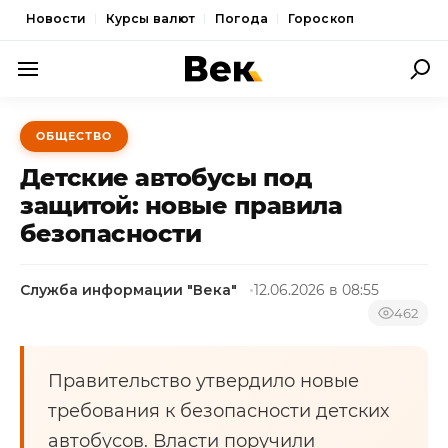
Новости
Курсы валют
Погода
Гороскоп
ПОЛИТИКА
ОБЩЕСТВО
ЭКОНОМИКА
Детские автобусы под
ОБЩЕСТВО
защитой: новые правила
безопасности
СПОРТ
КУЛЬТУРА
Служба информации "Века"
12.06.2026 в 08:55
НОВОСТИ
462
Правительство утвердило новые
требования к безопасности детских
автобусов. Власти поручили