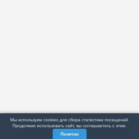
АРХИВ
ПОДРОБНО ОБ ИЗДАНИИ
РЕКЛАМА У НАС
Мы используем cookies для сбора статистики посещений.
МЫ В СОЦСЕТЯХ
Продолжая использовать сайт, вы соглашаетесь с этим.
Понятно