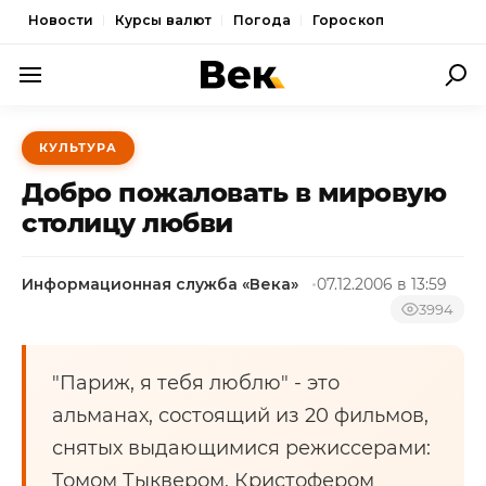
Новости
Курсы валют
Погода
Гороскоп
ПОЛИТИКА
КУЛЬТУРА
ЭКОНОМИКА
Добро пожаловать в мировую
ОБЩЕСТВО
столицу любви
СПОРТ
Информационная служба «Века»
07.12.2006 в 13:59
КУЛЬТУРА
3994
НОВОСТИ
"Париж, я тебя люблю" - это
альманах, состоящий из 20 фильмов,
снятых выдающимися режиссерами:
Томом Тыквером, Кристофером