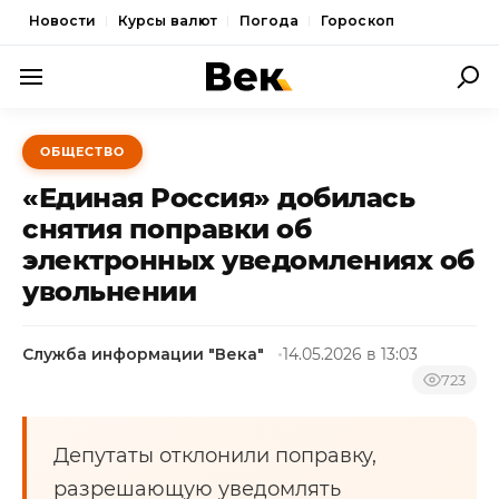
Новости
Курсы валют
Погода
Гороскоп
ПОЛИТИКА
ОБЩЕСТВО
ЭКОНОМИКА
«Единая Россия» добилась
ОБЩЕСТВО
снятия поправки об
электронных уведомлениях об
СПОРТ
увольнении
КУЛЬТУРА
НОВОСТИ
Служба информации "Века"
14.05.2026 в 13:03
723
Депутаты отклонили поправку,
разрешающую уведомлять