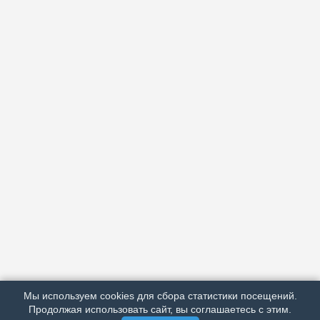
АРХИВ
ПОДРОБНО ОБ ИЗДАНИИ
РЕКЛАМА У НАС
Мы используем cookies для сбора статистики посещений.
МЫ В СОЦСЕТЯХ
Продолжая использовать сайт, вы соглашаетесь с этим.