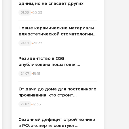
одним, но не спасает других
20:03
01.08
Новые керамические материалы
для эстетической стоматологии
становятся точнее
20:27
24.07
Резидентство в ОЭЗ:
опубликована пошаговая
инструкция и полный перечень
19:51
24.07
налоговых льгот для инвесторов
От дачи до дома для постоянного
проживания: кто строит
каркасные дома в Северо-
12:36
22.07
Западном регионе
Сезонный дефицит стройтехники
в РФ: эксперты советуют