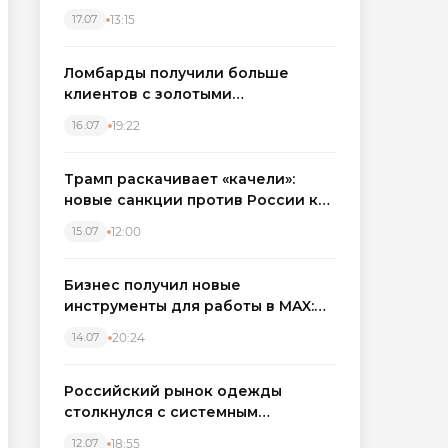
бронировать экскаваторы и
13:15
17.07
краны
Ломбарды получили больше
клиентов с золотыми
украшениями: рынок займов
19:22
16.07
вырос на фоне подорожания
металла
Трамп раскачивает «качели»:
новые санкции против России как
элемент большой игры
12:00
15.07
Бизнес получил новые
инструменты для работы в MAX:
компании подключают CRM и
20:24
14.07
автоматизируют обработку
обращений
Российский рынок одежды
столкнулся с системным
кризисом
18:55
12.07