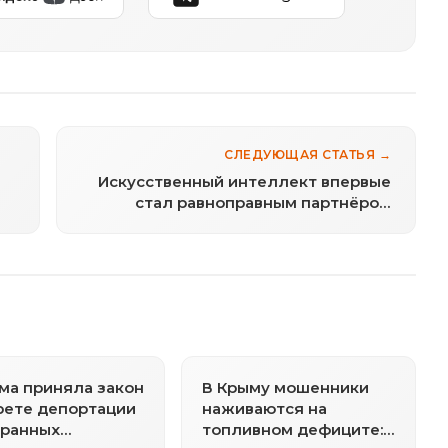
СЛЕДУЮЩАЯ СТАТЬЯ →
Искусственный интеллект впервые
стал равноправным партнёром
учёного
ма приняла закон
В Крыму мошенники
рете депортации
наживаются на
транных
топливном дефиците: