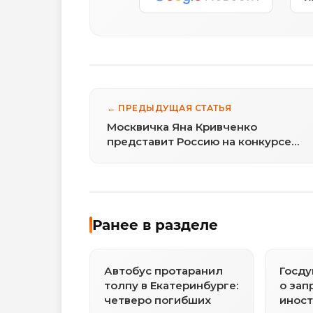
← ПРЕДЫДУЩАЯ СТАТЬЯ
Москвичка Яна Кривченко
представит Россию на конкурсе
«Миссис Мира» в США
Ранее в разделе
Автобус протаранил
Госду
толпу в Екатеринбурге:
о зап
четверо погибших
инос