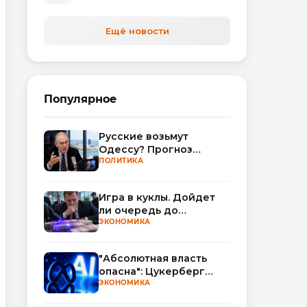
Ещё новости
Популярное
Русские возьмут
Одессу? Прогноз
Миршаймера
ПОЛИТИКА
Игра в куклы. Дойдет
ли очередь до
Миллера?
ЭКОНОМИКА
"Абсолютная власть
опасна": Цукерберг
резко критикует OpenAI
ЭКОНОМИКА
и Anthropic в споре об