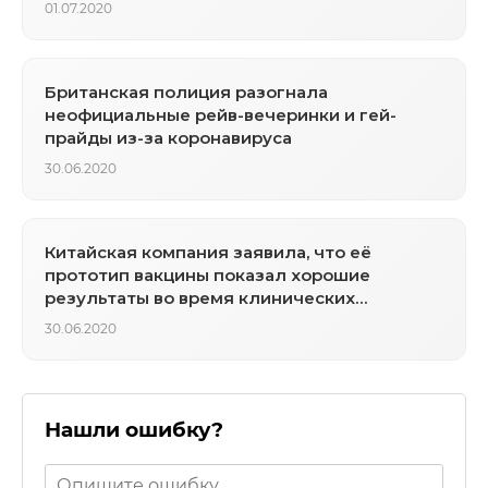
01.07.2020
Британская полиция разогнала
неофициальные рейв-вечеринки и гей-
прайды из-за коронавируса
30.06.2020
Китайская компания заявила, что её
прототип вакцины показал хорошие
результаты во время клинических
испытаний
30.06.2020
Нашли ошибку?