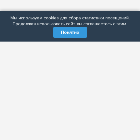
РЕКЛАМА У НАС
Мы используем cookies для сбора статистики посещений.
МЫ В СОЦСЕТЯХ
Продолжая использовать сайт, вы соглашаетесь с этим.
Понятно
ЭЛЕКТРОННАЯ ГАЗЕТА «ВЕК»
Актуальная информация обо всех значимых событиях
политической, экономической, общественной и
спортивной жизни России и зарубежья.
МЫ В СОЦСЕТЯХ