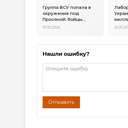
Группа ВСУ попала в
Лабо
окружение под
Украи
Просяной: бойцы
милл
просят помощи
19.05.2026
19.05.2
Нашли ошибку?
Отправить