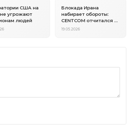
ратории США на
Блокада Ирана
не угрожают
набирает обороты:
ионам людей
CENTCOM отчитался о
85 перенаправленных
026
19.05.2026
судах