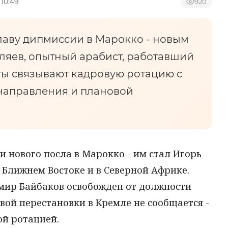
 10:49
920
аву дипмиссии в Марокко - новым
ляев, опытный арабист, работавший
ты связывают кадровую ротацию с
направления и плановой
и нового посла в Марокко - им стал Игорь
 Ближнем Востоке и в Северной Африке.
мир Байбаков освобожден от должности
вой перестановки в Кремле не сообщается -
ой ротацией.