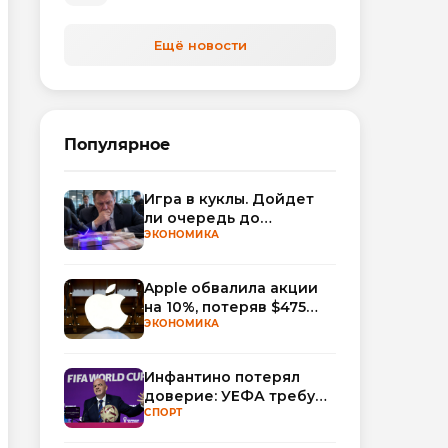
автоматизируют обработку
обращений
Ещё новости
Популярное
Игра в куклы. Дойдет
ли очередь до
Миллера?
ЭКОНОМИКА
Apple обвалила акции
на 10%, потеряв $475
млрд капитализации
ЭКОНОМИКА
Инфантино потерял
доверие: УЕФА требует
смены руководства
СПОРТ
ФИФА