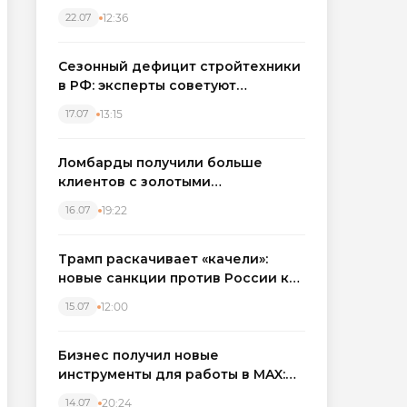
каркасные дома в Северо-
12:36
22.07
Западном регионе
Сезонный дефицит стройтехники
в РФ: эксперты советуют
бронировать экскаваторы и
13:15
17.07
краны
Ломбарды получили больше
клиентов с золотыми
украшениями: рынок займов
19:22
16.07
вырос на фоне подорожания
металла
Трамп раскачивает «качели»:
новые санкции против России как
элемент большой игры
12:00
15.07
Бизнес получил новые
инструменты для работы в MAX:
компании подключают CRM и
20:24
14.07