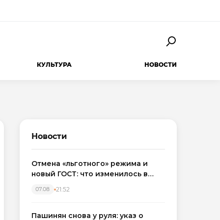
КУЛЬТУРА
НОВОСТИ
Новости
Отмена «льготного» режима и
новый ГОСТ: что изменилось в
приемке новостроек в 2026 году
21:52
07.08
Пашинян снова у руля: указ о