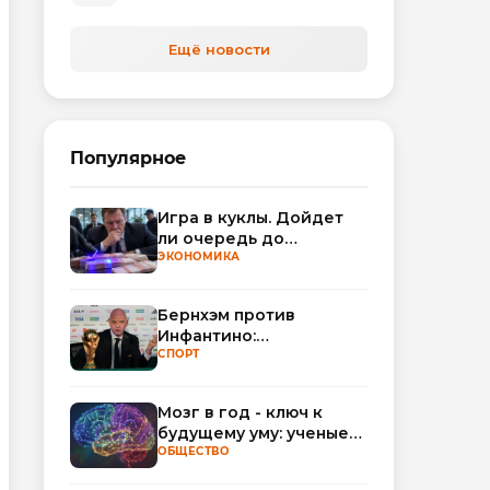
автоматизируют обработку
обращений
Ещё новости
Популярное
Игра в куклы. Дойдет
ли очередь до
Миллера?
ЭКОНОМИКА
Бернхэм против
Инфантино:
политический кризис в
СПОРТ
ФИФА набирает
обороты
Мозг в год - ключ к
будущему уму: ученые
научились
ОБЩЕСТВО
прогнозировать