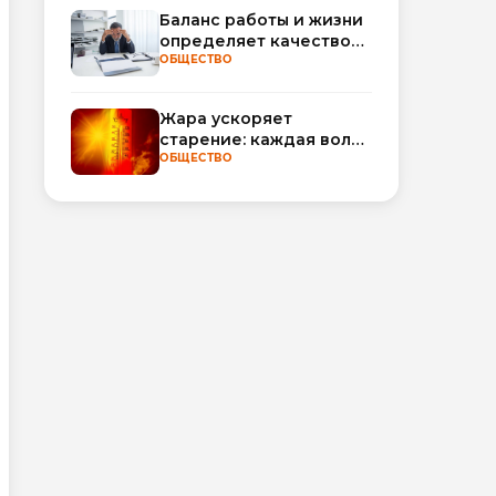
интеллект по МРТ
Баланс работы и жизни
определяет качество
сна
ОБЩЕСТВО
Жара ускоряет
старение: каждая волна
тепла добавляет
ОБЩЕСТВО
полгода
биологического
возраста