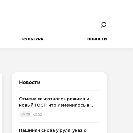
КУЛЬТУРА
НОВОСТИ
Новости
Отмена «льготного» режима и
новый ГОСТ: что изменилось в
приемке новостроек в 2026 году
21:52
07.08
Пашинян снова у руля: указ о