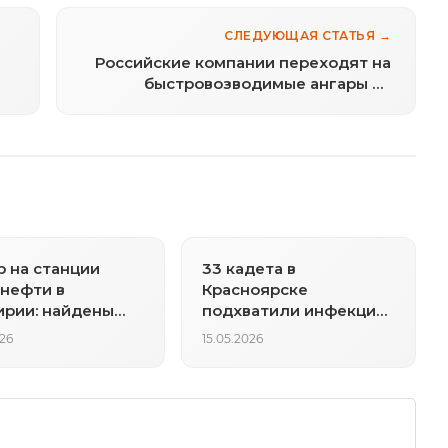
СЛЕДУЮЩАЯ СТАТЬЯ →
Российские компании переходят на
быстровозводимые ангары из
металлоконструкций
 на станции
33 кадета в
нефти в
Красноярске
рии: найдены
подхватили инфекцию,
троих рабочих
корпус ушел на
026
15.05.2026
дистант