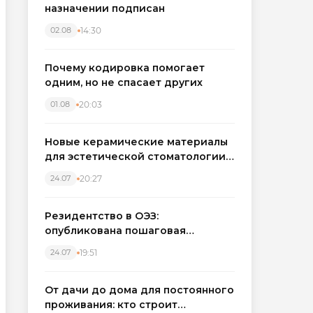
назначении подписан
14:30
02.08
Почему кодировка помогает
одним, но не спасает других
20:03
01.08
Новые керамические материалы
для эстетической стоматологии
становятся точнее
20:27
24.07
Резидентство в ОЭЗ:
опубликована пошаговая
инструкция и полный перечень
19:51
24.07
налоговых льгот для инвесторов
От дачи до дома для постоянного
проживания: кто строит