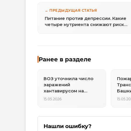
← ПРЕДЫДУЩАЯ СТАТЬЯ
Питание против депрессии. Какие
четыре нутриента снижают риск
расстройства
Ранее в разделе
ВОЗ уточнила число
Пожар
заражений
Транс
хантавирусом на
Башки
круизном лайнере
тела 
15.05.2026
15.05.2
Нашли ошибку?