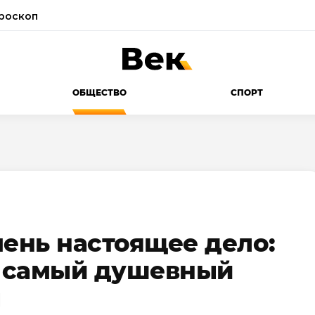
роскоп
ОБЩЕСТВО
СПОРТ
чень настоящее дело:
т самый душевный
ы