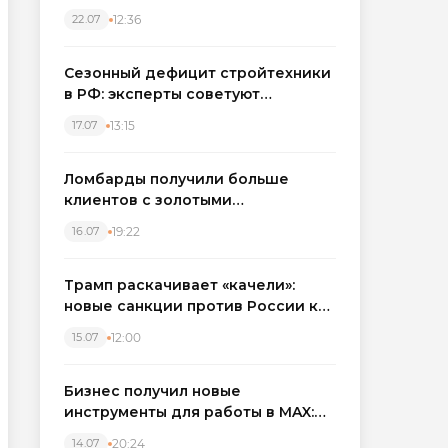
каркасные дома в Северо-
12:36
22.07
Западном регионе
Сезонный дефицит стройтехники
в РФ: эксперты советуют
бронировать экскаваторы и
13:15
17.07
краны
Ломбарды получили больше
клиентов с золотыми
украшениями: рынок займов
19:22
16.07
вырос на фоне подорожания
металла
Трамп раскачивает «качели»:
новые санкции против России как
элемент большой игры
12:00
15.07
Бизнес получил новые
инструменты для работы в MAX:
компании подключают CRM и
20:24
14.07