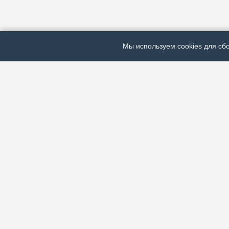
Мы используем cookies для сбо
ЭЛЕКТРОННАЯ ГАЗЕТА «ВЕК»
Актуальная информация обо всех значимых событи
экономической, общественной и спортивной жизни