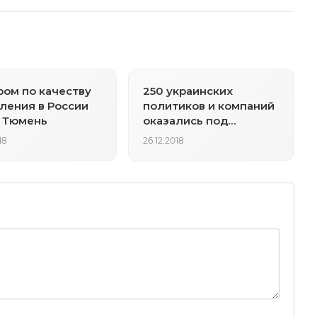
ом по качеству
250 украинских
ления в России
политиков и компаний
 Тюмень
оказались под
санкциями РФ
18
26.12.2018