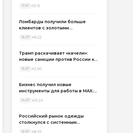
бронировать экскаваторы и
13:15
17.07
краны
Ломбарды получили больше
клиентов с золотыми
украшениями: рынок займов
19:22
16.07
вырос на фоне подорожания
металла
Трамп раскачивает «качели»:
новые санкции против России как
элемент большой игры
12:00
15.07
Бизнес получил новые
инструменты для работы в MAX:
компании подключают CRM и
20:24
14.07
автоматизируют обработку
обращений
Российский рынок одежды
столкнулся с системным
кризисом
18:55
12.07