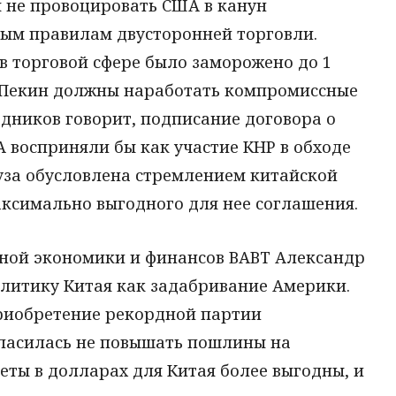
я не провоцировать США в канун
вым правилам двусторонней торговли.
в торговой сфере было заморожено до 1
и Пекин должны наработать компромиссные
едников говорит, подписание договора о
А восприняли бы как участие КНР в обходе
уза обусловлена стремлением китайской
аксимально выгодного для нее соглашения.
ной экономики и финансов ВАВТ Александр
литику Китая как задабривание Америки.
приобретение рекордной партии
гласилась не повышать пошлины на
еты в долларах для Китая более выгодны, и