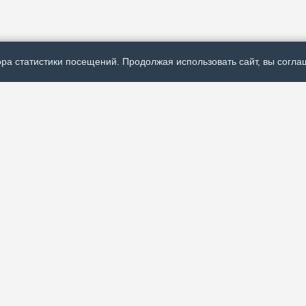
ра статистики посещений. Продолжая использовать сайт, вы соглаш
Р
ях политической,
А
 России и