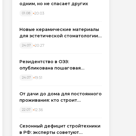
одним, но не спасает других
20:03
01.08
Новые керамические материалы
для эстетической стоматологии
становятся точнее
20:27
24.07
Резидентство в ОЭЗ:
опубликована пошаговая
инструкция и полный перечень
19:51
24.07
налоговых льгот для инвесторов
От дачи до дома для постоянного
проживания: кто строит
каркасные дома в Северо-
12:36
22.07
Западном регионе
Сезонный дефицит стройтехники
в РФ: эксперты советуют