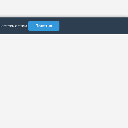
аетесь с этим.
Понятно
АЗДЕЛЫ
ИНФОРМАЦИЯ
Политика
рхив публикаций
конфиденциальности