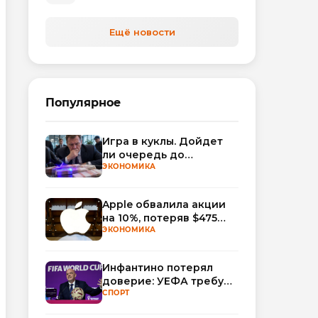
Ещё новости
Популярное
Игра в куклы. Дойдет
ли очередь до
Миллера?
ЭКОНОМИКА
Apple обвалила акции
на 10%, потеряв $475
млрд капитализации
ЭКОНОМИКА
Инфантино потерял
доверие: УЕФА требует
смены руководства
СПОРТ
ФИФА