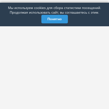
РЕКЛАМА У НАС
Мы используем cookies для сбора статистики посещений.
МЫ В СОЦСЕТЯХ
Продолжая использовать сайт, вы соглашаетесь с этим.
Понятно
ЭЛЕКТРОННАЯ ГАЗЕТА «ВЕК»
Актуальная информация обо всех значимых событиях
политической, экономической, общественной и
спортивной жизни России и зарубежья.
МЫ В СОЦСЕТЯХ
РАЗДЕЛЫ