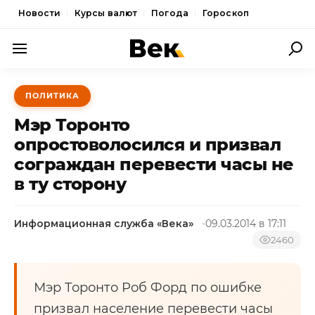
Новости
Курсы валют
Погода
Гороскоп
ПОЛИТИКА
ПОЛИТИКА
ЭКОНОМИКА
Мэр Торонто
ОБЩЕСТВО
опростоволосился и призвал
сограждан перевести часы не
СПОРТ
в ту сторону
КУЛЬТУРА
НОВОСТИ
Информационная служба «Века»
09.03.2014 в 17:11
2460
Мэр Торонто Роб Форд по ошибке
призвал население перевести часы