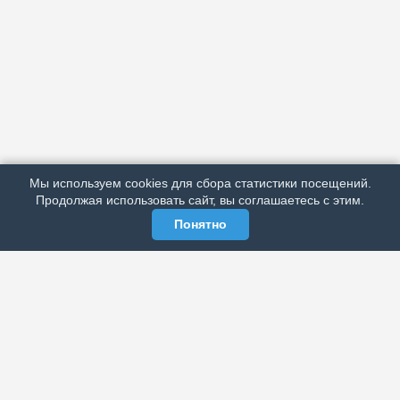
АРХИВ
ПОДРОБНО ОБ ИЗДАНИИ
РЕКЛАМА У НАС
Мы используем cookies для сбора статистики посещений.
МЫ В СОЦСЕТЯХ
Продолжая использовать сайт, вы соглашаетесь с этим.
Понятно
ЭЛЕКТРОННАЯ ГАЗЕТА «ВЕК»
Актуальная информация обо всех значимых событиях