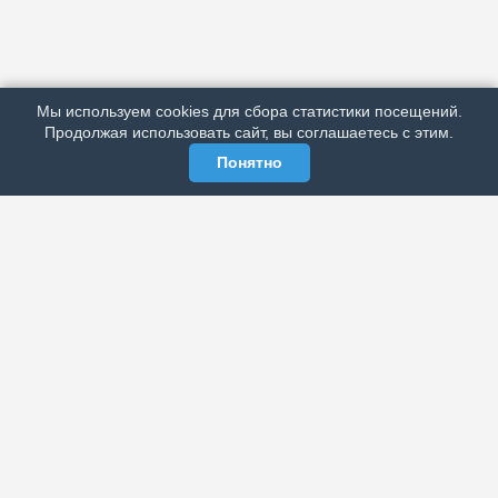
АРХИВ
ПОДРОБНО ОБ ИЗДАНИИ
РЕКЛАМА У НАС
Мы используем cookies для сбора статистики посещений.
МЫ В СОЦСЕТЯХ
Продолжая использовать сайт, вы соглашаетесь с этим.
Понятно
ЭЛЕКТРОННАЯ ГАЗЕТА «ВЕК»
Актуальная информация обо всех значимых событиях
политической, экономической, общественной и
спортивной жизни России и зарубежья.
МЫ В СОЦСЕТЯХ