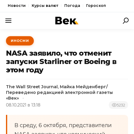
Новости
Курсы валют
Погода
Гороскоп
ПОЛИТИКА
ИНОСМИ
ЭКОНОМИКА
NASA заявило, что отменит
ОБЩЕСТВО
запуски Starliner от Boeing в
этом году
СПОРТ
КУЛЬТУРА
The Wall Street Journal, Майка Мейденберг/
Переведено редакцией электронной газеты
НОВОСТИ
«Век»
08.10.2021 в 13:18
5232
В среду, 6 октября, представители