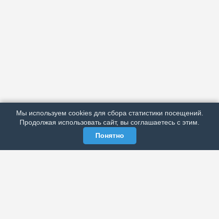
АРХИВ
ПОДРОБНО ОБ ИЗДАНИИ
РЕКЛАМА У НАС
Мы используем cookies для сбора статистики посещений.
МЫ В СОЦСЕТЯХ
Продолжая использовать сайт, вы соглашаетесь с этим.
Понятно
ЭЛЕКТРОННАЯ ГАЗЕТА «ВЕК»