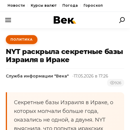
Новости
Курсы валют
Погода
Гороскоп
ПОЛИТИКА
ПОЛИТИКА
ЭКОНОМИКА
NYT раскрыла секретные базы
ОБЩЕСТВО
Израиля в Ираке
СПОРТ
Служба информации "Века"
17.05.2026 в 17:26
КУЛЬТУРА
926
НОВОСТИ
Секретные базы Израиля в Ираке, о
которых молчали больше года,
оказались не одной, а двумя. NYT
выяснила, что попытка иракских