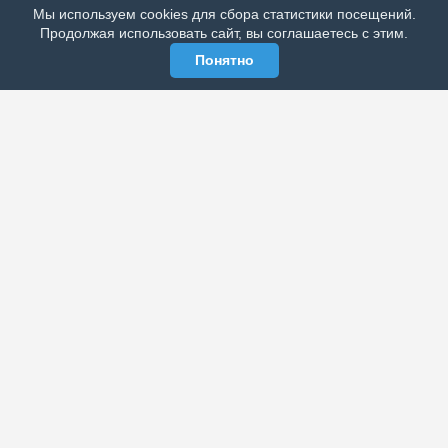
Мы используем cookies для сбора статистики посещений.
МЫ В СОЦСЕТЯХ
Продолжая использовать сайт, вы соглашаетесь с этим.
Понятно
ЭЛЕКТРОННАЯ ГАЗЕТА «ВЕК»
Актуальная информация обо всех значимых событиях
политической, экономической, общественной и
спортивной жизни России и зарубежья.
МЫ В СОЦСЕТЯХ
РАЗДЕЛЫ
Архив публикаций