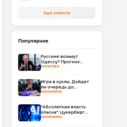
Ещё новости
Популярное
Русские возьмут
Одессу? Прогноз
Миршаймера
ПОЛИТИКА
Игра в куклы. Дойдет
ли очередь до
Миллера?
ЭКОНОМИКА
"Абсолютная власть
опасна": Цукерберг
резко критикует OpenAI
ЭКОНОМИКА
и Anthropic в споре об