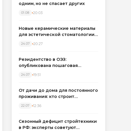
одним, но не спасает других
20:03
01.08
Новые керамические материалы
для эстетической стоматологии
становятся точнее
20:27
24.07
Резидентство в ОЭЗ:
опубликована пошаговая
инструкция и полный перечень
19:51
24.07
налоговых льгот для инвесторов
От дачи до дома для постоянного
проживания: кто строит
каркасные дома в Северо-
12:36
22.07
Западном регионе
Сезонный дефицит стройтехники
в РФ: эксперты советуют