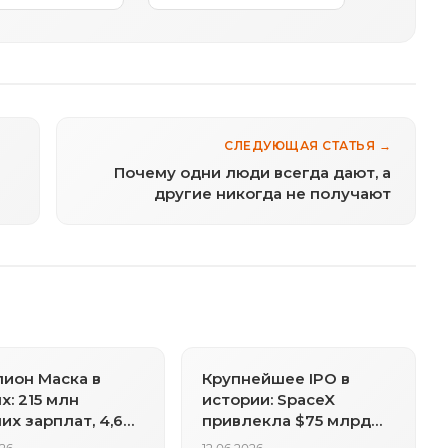
СЛЕДУЮЩАЯ СТАТЬЯ →
Почему одни люди всегда дают, а
другие никогда не получают
ион Маска в
Крупнейшее IPO в
х: 215 млн
истории: SpaceX
их зарплат, 4,6
привлекла $75 млрд
и тонн золота и
при оценке $1,77 трлн