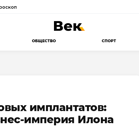
роскоп
ОБЩЕСТВО
СПОРТ
говых имплантатов:
знес-империя Илона