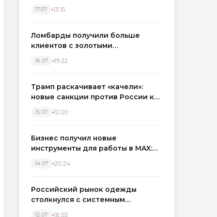
бронировать экскаваторы и
13:15
17.07
краны
Ломбарды получили больше
клиентов с золотыми
украшениями: рынок займов
19:22
16.07
вырос на фоне подорожания
металла
Трамп раскачивает «качели»:
новые санкции против России как
элемент большой игры
12:00
15.07
Бизнес получил новые
инструменты для работы в MAX:
компании подключают CRM и
20:24
14.07
автоматизируют обработку
обращений
Российский рынок одежды
столкнулся с системным
кризисом
18:55
12.07