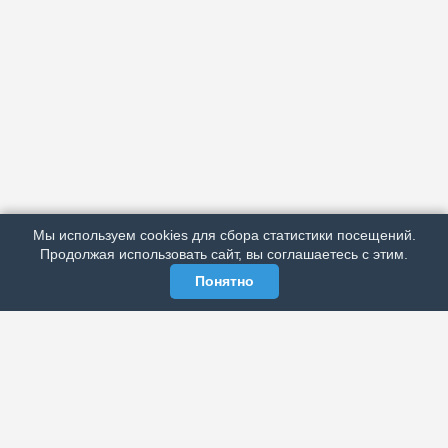
АРХИВ
ПОДРОБНО ОБ ИЗДАНИИ
РЕКЛАМА У НАС
Мы используем cookies для сбора статистики посещений.
МЫ В СОЦСЕТЯХ
Продолжая использовать сайт, вы соглашаетесь с этим.
Понятно
ЭЛЕКТРОННАЯ ГАЗЕТА «ВЕК»