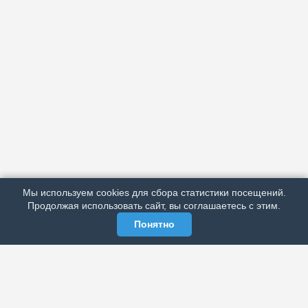
АРХИВ
ПОДРОБНО ОБ ИЗДАНИИ
РЕКЛАМА У НАС
Мы используем cookies для сбора статистики посещений.
МЫ В СОЦСЕТЯХ
Продолжая использовать сайт, вы соглашаетесь с этим.
Понятно