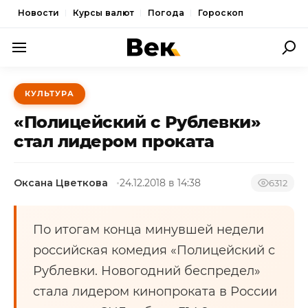
Новости
Курсы валют
Погода
Гороскоп
ПОЛИТИКА
КУЛЬТУРА
ЭКОНОМИКА
«Полицейский с Рублевки»
ОБЩЕСТВО
стал лидером проката
СПОРТ
Оксана Цветкова
24.12.2018 в 14:38
6312
КУЛЬТУРА
НОВОСТИ
По итогам конца минувшей недели
российская комедия «Полицейский с
Рублевки. Новогодний беспредел»
стала лидером кинопроката в России