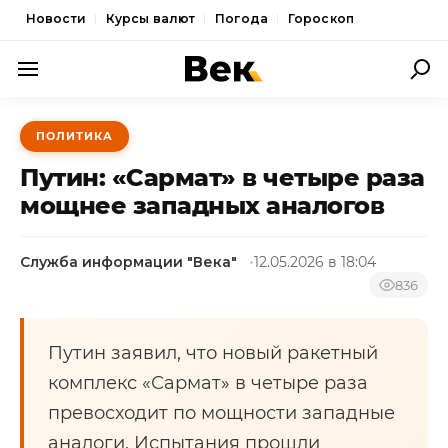
Новости
Курсы валют
Погода
Гороскоп
ПОЛИТИКА
ПОЛИТИКА
ЭКОНОМИКА
Путин: «Сармат» в четыре раза
ОБЩЕСТВО
мощнее западных аналогов
СПОРТ
Служба информации "Века"
12.05.2026 в 18:04
КУЛЬТУРА
836
НОВОСТИ
Путин заявил, что новый ракетный
комплекс «Сармат» в четыре раза
превосходит по мощности западные
аналоги. Испытания прошли