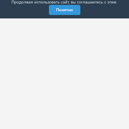
Продолжая использовать сайт, вы соглашаетесь с этим.
Понятно
ЭЛЕКТРОННАЯ ГАЗЕТА «ВЕК»
Актуальная информация обо всех значимых событиях
политической, экономической, общественной и
спортивной жизни России и зарубежья.
МЫ В СОЦСЕТЯХ
РАЗДЕЛЫ
Архив публикаций
Об издании