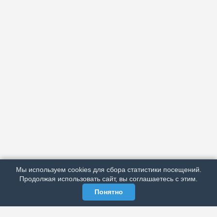
АРХИВ
ПОДРОБНО ОБ ИЗДАНИИ
РЕКЛАМА У НАС
Мы используем cookies для сбора статистики посещений.
МЫ В СОЦСЕТЯХ
Продолжая использовать сайт, вы соглашаетесь с этим.
Понятно