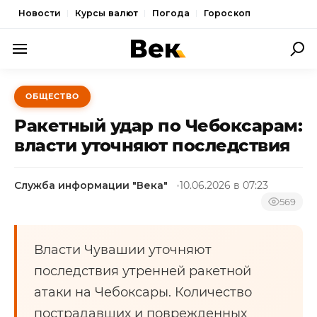
Новости
Курсы валют
Погода
Гороскоп
ПОЛИТИКА
ОБЩЕСТВО
ЭКОНОМИКА
Ракетный удар по Чебоксарам:
ОБЩЕСТВО
власти уточняют последствия
СПОРТ
Служба информации "Века"
10.06.2026 в 07:23
КУЛЬТУРА
569
НОВОСТИ
Власти Чувашии уточняют
последствия утренней ракетной
атаки на Чебоксары. Количество
пострадавших и поврежденных