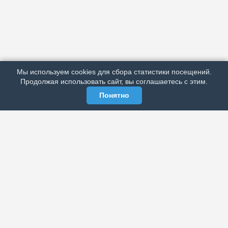
АРХИВ
ПОДРОБНО ОБ ИЗДАНИИ
РЕКЛАМА У НАС
Мы используем cookies для сбора статистики посещений.
МЫ В СОЦСЕТЯХ
Продолжая использовать сайт, вы соглашаетесь с этим.
Понятно
ЭЛЕКТРОННАЯ ГАЗЕТА «ВЕК»
Актуальная информация обо всех значимых событиях
политической, экономической, общественной и
спортивной жизни России и зарубежья.
МЫ В СОЦСЕТЯХ