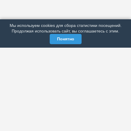
ПОДРОБНО ОБ ИЗДАНИИ
РЕКЛАМА У НАС
Мы используем cookies для сбора статистики посещений.
МЫ В СОЦСЕТЯХ
Продолжая использовать сайт, вы соглашаетесь с этим.
Понятно
ЭЛЕКТРОННАЯ ГАЗЕТА «ВЕК»
Актуальная информация обо всех значимых событиях
политической, экономической, общественной и
спортивной жизни России и зарубежья.
МЫ В СОЦСЕТЯХ