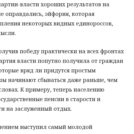
партии-власти хороших результатов на
не оправдались, эйфория, которая
упления некоторых видных единороссов,
мысли.
олучив победу практически на всех фронтах
артия власти попутно получила от граждан
оторые вряд ли придутся простым
озы начинают сбываться даже раньше, чем
словах. К примеру, теперь населению
осударственные пенсии в старости и
ги на заслуженный отдых.
влением выступил самый молодой