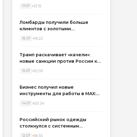
бронировать экскаваторы и
13:15
17.07
краны
Ломбарды получили больше
клиентов с золотыми
украшениями: рынок займов
19:22
16.07
вырос на фоне подорожания
металла
Трамп раскачивает «качели»:
новые санкции против России как
элемент большой игры
12:00
15.07
Бизнес получил новые
инструменты для работы в MAX:
компании подключают CRM и
20:24
14.07
автоматизируют обработку
обращений
Российский рынок одежды
столкнулся с системным
кризисом
18:55
12.07