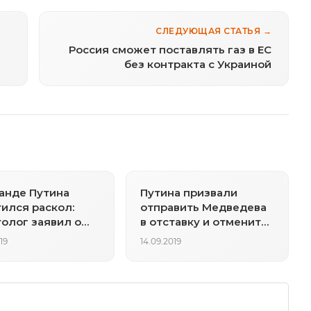
СЛЕДУЮЩАЯ СТАТЬЯ →
Россия сможет поставлять газ в ЕС
без контракта с Украиной
анде Путина
Путина призвали
ился раскол:
отправить Медведева
олог заявил о
в отставку и отменить
 в российской
пенсионную реформу
19
14.09.2019