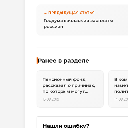
← ПРЕДЫДУЩАЯ СТАТЬЯ
Госдума взялась за зарплаты
россиян
Ранее в разделе
Пенсионный фонд
В ком
рассказал о причинах,
намет
по которым могут
полит
уменьшить пенсии
хаосе
15.09.2019
14.09.20
элите
Нашли ошибку?