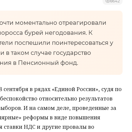
8642
 почти моментально отреагировали
норосса бурей негодования. К
тели поспешили поинтересоваться у
и в таком случае государство
ения в Пенсионный фонд.
 сентября в рядах «Единой России», судя по
 беспокойство относительно результатов
ыборов. И на самом деле, проведенные за
лярные» реформы в виде повышения
я ставки НДС и другие провалы во