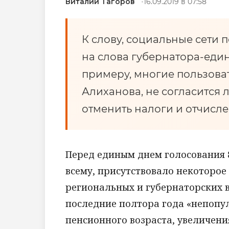
Виталий Тагоров
16.09.2019 в 07:58
К слову, социальные сети
на слова губернатора-еди
примеру, многие пользова
Алиханова, не согласится л
отменить налоги и отчисл
Перед единым днем голосования 8
всему, присутствовало некоторое
региональных и губернаторских в
последние полтора года «непопу
пенсионного возраста, увеличени