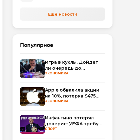
Ещё новости
Популярное
Игра в куклы. Дойдет
ли очередь до
Миллера?
ЭКОНОМИКА
Apple обвалила акции
на 10%, потеряв $475
млрд капитализации
ЭКОНОМИКА
Инфантино потерял
доверие: УЕФА требует
смены руководства
СПОРТ
ФИФА