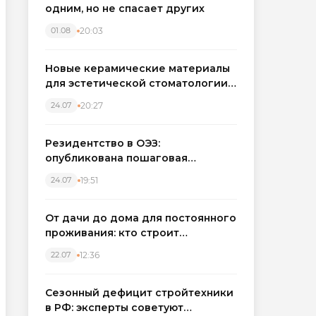
одним, но не спасает других
20:03
01.08
Новые керамические материалы
для эстетической стоматологии
становятся точнее
20:27
24.07
Резидентство в ОЭЗ:
опубликована пошаговая
инструкция и полный перечень
19:51
24.07
налоговых льгот для инвесторов
От дачи до дома для постоянного
проживания: кто строит
каркасные дома в Северо-
12:36
22.07
Западном регионе
Сезонный дефицит стройтехники
в РФ: эксперты советуют