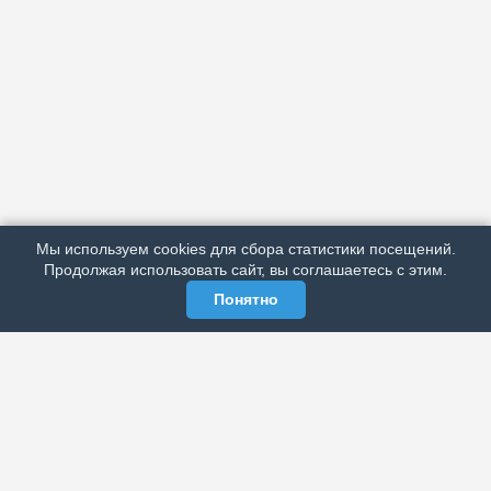
АРХИВ
ПОДРОБНО ОБ ИЗДАНИИ
РЕКЛАМА У НАС
Мы используем cookies для сбора статистики посещений.
МЫ В СОЦСЕТЯХ
Продолжая использовать сайт, вы соглашаетесь с этим.
Понятно
ЭЛЕКТРОННАЯ ГАЗЕТА «ВЕК»