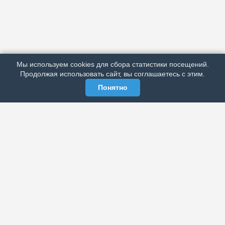
АРХИВ
ПОДРОБНО ОБ ИЗДАНИИ
РЕКЛАМА У НАС
Мы используем cookies для сбора статистики посещений.
МЫ В СОЦСЕТЯХ
Продолжая использовать сайт, вы соглашаетесь с этим.
Понятно
ЭЛЕКТРОННАЯ ГАЗЕТА «ВЕК»
Актуальная информация обо всех значимых событиях
политической, экономической, общественной и
спортивной жизни России и зарубежья.
МЫ В СОЦСЕТЯХ