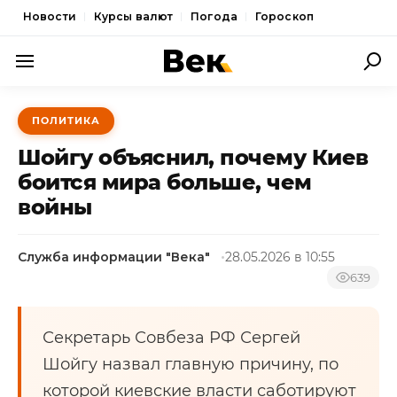
Новости
Курсы валют
Погода
Гороскоп
ПОЛИТИКА
ПОЛИТИКА
ЭКОНОМИКА
Шойгу объяснил, почему Киев
ОБЩЕСТВО
боится мира больше, чем
войны
СПОРТ
КУЛЬТУРА
Служба информации "Века"
28.05.2026 в 10:55
НОВОСТИ
639
Секретарь Совбеза РФ Сергей
Шойгу назвал главную причину, по
которой киевские власти саботируют