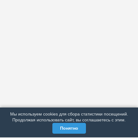
АРХИВ
ПОДРОБНО ОБ ИЗДАНИИ
РЕКЛАМА У НАС
Мы используем cookies для сбора статистики посещений.
МЫ В СОЦСЕТЯХ
Продолжая использовать сайт, вы соглашаетесь с этим.
Понятно