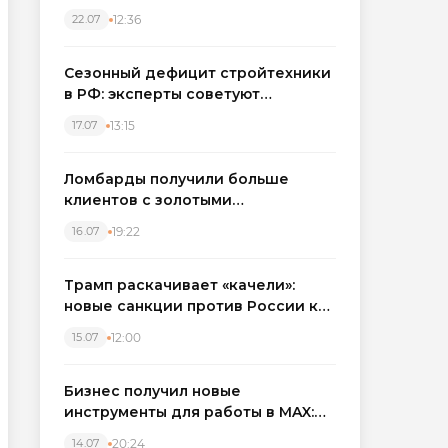
каркасные дома в Северо-
12:36
22.07
Западном регионе
Сезонный дефицит стройтехники
в РФ: эксперты советуют
бронировать экскаваторы и
13:15
17.07
краны
Ломбарды получили больше
клиентов с золотыми
украшениями: рынок займов
19:22
16.07
вырос на фоне подорожания
металла
Трамп раскачивает «качели»:
новые санкции против России как
элемент большой игры
12:00
15.07
Бизнес получил новые
инструменты для работы в MAX:
компании подключают CRM и
20:24
14.07