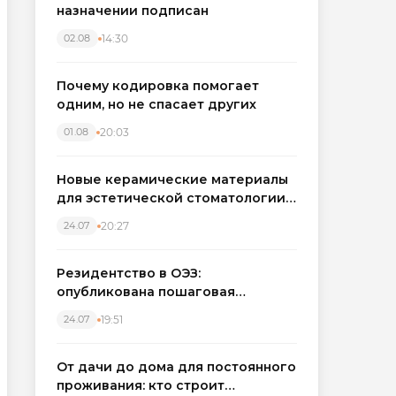
назначении подписан
14:30
02.08
Почему кодировка помогает
одним, но не спасает других
20:03
01.08
Новые керамические материалы
для эстетической стоматологии
становятся точнее
20:27
24.07
Резидентство в ОЭЗ:
опубликована пошаговая
инструкция и полный перечень
19:51
24.07
налоговых льгот для инвесторов
От дачи до дома для постоянного
проживания: кто строит