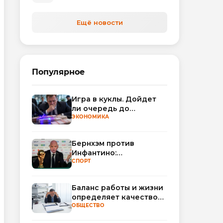
автоматизируют обработку
обращений
Ещё новости
Популярное
Игра в куклы. Дойдет
ли очередь до
Миллера?
ЭКОНОМИКА
Бернхэм против
Инфантино:
политический кризис в
СПОРТ
ФИФА набирает
обороты
Баланс работы и жизни
определяет качество
сна
ОБЩЕСТВО