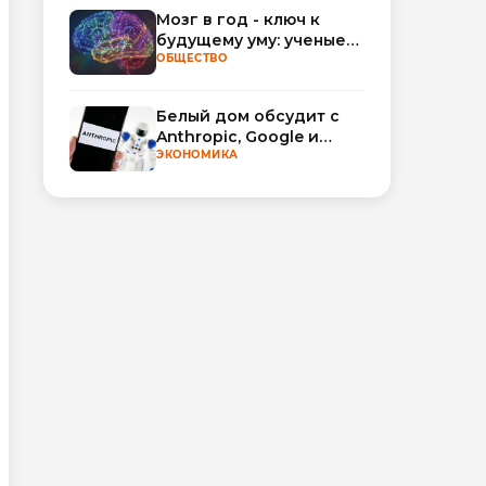
Мозг в год - ключ к
будущему уму: ученые
научились
ОБЩЕСТВО
прогнозировать
интеллект по МРТ
Белый дом обсудит с
Anthropic, Google и
OpenAI добровольную
ЭКОНОМИКА
проверку моделей ИИ