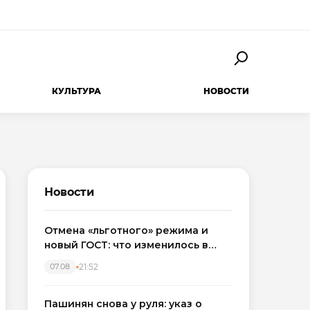
КУЛЬТУРА
НОВОСТИ
Новости
Отмена «льготного» режима и
новый ГОСТ: что изменилось в
приемке новостроек в 2026 году
21:52
07.08
Пашинян снова у руля: указ о