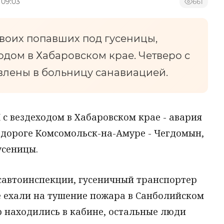
 09:03
661
двоих попавших под гусеницы,
одом в Хабаровском крае. Четверо с
лены в больницу санавиацией.
 с вездеходом в Хабаровском крае - авария
 дороге Комсомольск-на-Амуре - Чегдомын,
усеницы.
савтоинспекции, гусеничный транспортер
е ехали на тушение пожара в Санболийском
р находились в кабине, остальные люди