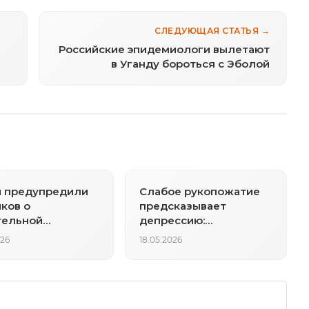
СЛЕДУЮЩАЯ СТАТЬЯ →
Российские эпидемиологи вылетают
в Уганду бороться с Эболой
и предупредили
Слабое рукопожатие
ков о
предсказывает
тельной
депрессию:
ости в пыли
метаанализ 500 тысяч
026
18.05.2026
человек выявил
неожиданную связь