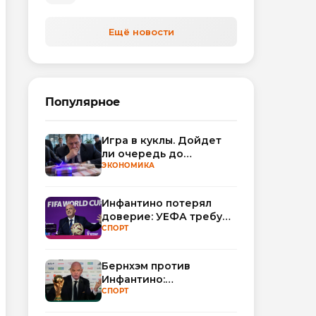
автоматизируют обработку
обращений
Ещё новости
Популярное
Игра в куклы. Дойдет
ли очередь до
Миллера?
ЭКОНОМИКА
Инфантино потерял
доверие: УЕФА требует
смены руководства
СПОРТ
ФИФА
Бернхэм против
Инфантино:
политический кризис в
СПОРТ
ФИФА набирает