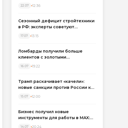
каркасные дома в Северо-
12:36
22.07
Западном регионе
Сезонный дефицит стройтехники
в РФ: эксперты советуют
бронировать экскаваторы и
13:15
17.07
краны
Ломбарды получили больше
клиентов с золотыми
украшениями: рынок займов
19:22
16.07
вырос на фоне подорожания
металла
Трамп раскачивает «качели»:
новые санкции против России как
элемент большой игры
12:00
15.07
Бизнес получил новые
инструменты для работы в MAX:
компании подключают CRM и
20:24
14.07