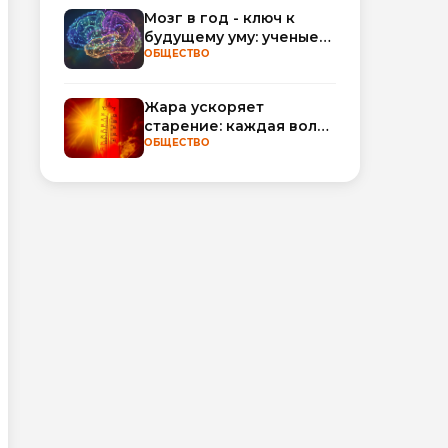
обороты
Мозг в год - ключ к
будущему уму: ученые
научились
ОБЩЕСТВО
прогнозировать
интеллект по МРТ
Жара ускоряет
старение: каждая волна
тепла добавляет
ОБЩЕСТВО
полгода
биологического
возраста