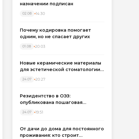
назначении подписан
14:30
02.08
Почему кодировка помогает
одним, но не спасает других
20:03
01.08
Новые керамические материалы
для эстетической стоматологии
становятся точнее
20:27
24.07
Резидентство в ОЭЗ:
опубликована пошаговая
инструкция и полный перечень
19:51
24.07
налоговых льгот для инвесторов
От дачи до дома для постоянного
проживания: кто строит