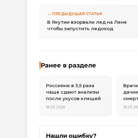
← ПРЕДЫДУЩАЯ СТАТЬЯ
В Якутии взорвали лед на Лене
чтобы запустить ледоход
Ранее в разделе
Россияне в 3,5 раза
Врач
чаще сдают анализы
дачни
после укусов клещей
смер
опасн
18.05.2026
18.05.2
Нашли ошибку?