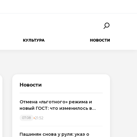
КУЛЬТУРА
НОВОСТИ
Новости
Отмена «льготного» режима и
новый ГОСТ: что изменилось в
приемке новостроек в 2026 году
21:52
07.08
Пашинян снова у руля: указ о